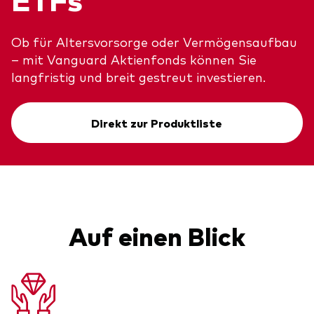
Über uns
Unser Angebot
Unsere Mission
Ob für Altersvorsorge oder Vermögensaufbau
ETFs
– mit Vanguard Aktienfonds können Sie
Sicherheit
Indexfonds
langfristig und breit gestreut investieren.
Kontakt
Aktien
Ratgeber
Direkt zur Produktliste
Anleihen
ETF-Wissen
Multi-Asset
Unsere Anlageprinzipien
Im Fokus
Auf einen Blick
Welt-ETFs
Länder-ETFs
LifeStrategy