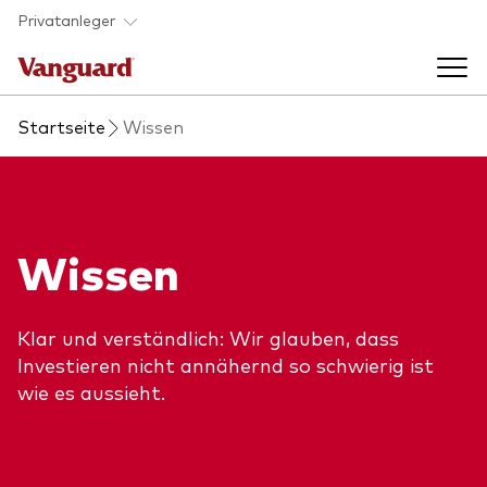
Skip to main content
Privatanleger
Startseite
Wissen
Indexfonds & ETFs
Back to main menu
Wissen
Wissen
Produkte handeln
Back to main menu
Veranstaltungen
Anbieterliste
Klar und verständlich: Wir glauben, dass
Aktuelles
Produkte im Überblick
Investieren nicht annähernd so schwierig ist
Über uns
wie es aussieht.
Produktliste
Back to main menu
Fondsdokumente
Jetzt investieren