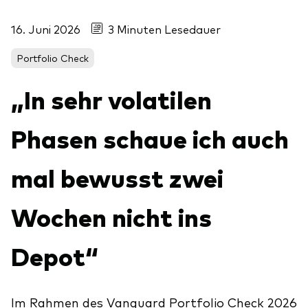
Über uns
Unser Angebot
16. Juni 2026
3 Minuten Lesedauer
Unsere Mission
ETFs
Portfolio Check
Sicherheit
Indexfonds
„In sehr volatilen
Kontakt
Aktien
Ratgeber
Anleihen
ETF-Wissen
Phasen schaue ich auch
Multi-Asset
Unsere Anlageprinzipien
mal bewusst zwei
Im Fokus
Wochen nicht ins
Welt-ETFs
Depot“
Länder-ETFs
LifeStrategy
Im Rahmen des Vanguard Portfolio Check 2026