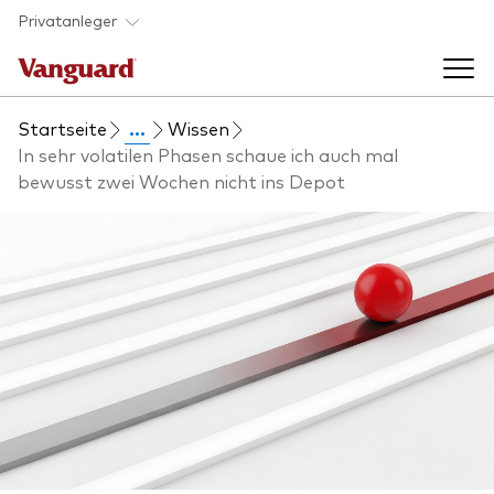
Skip to main content
Privatanleger
Startseite
...
Wissen
Indexfonds & ETFs
In sehr volatilen Phasen schaue ich auch mal
bewusst zwei Wochen nicht ins Depot
Back to main menu
Wissen
Produkte handeln
Back to main menu
Veranstaltungen
Anbieterliste
Aktuelles
Produkte im Überblick
Über uns
Produktliste
Back to main menu
Fondsdokumente
Jetzt investieren