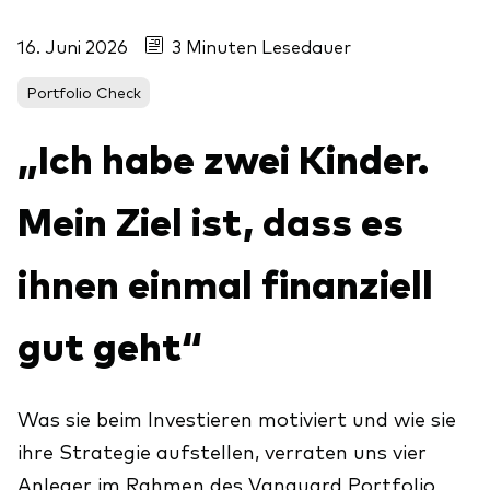
Über uns
Unser Angebot
16. Juni 2026
3 Minuten Lesedauer
Unsere Mission
ETFs
Portfolio Check
Sicherheit
Indexfonds
„Ich habe zwei Kinder.
Kontakt
Aktien
Ratgeber
Anleihen
ETF-Wissen
Mein Ziel ist, dass es
Multi-Asset
Unsere Anlageprinzipien
ihnen einmal finanziell
Im Fokus
gut geht“
Welt-ETFs
Länder-ETFs
Was sie beim Investieren motiviert und wie sie
LifeStrategy
ihre Strategie aufstellen, verraten uns vier
Anleger im Rahmen des Vanguard Portfolio