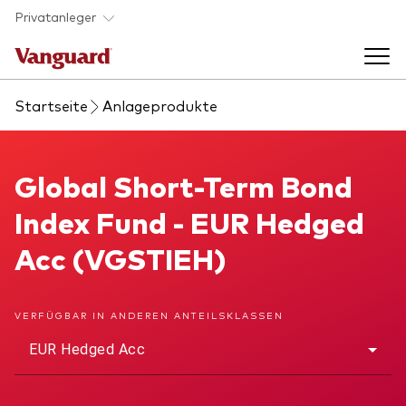
Skip to main content
Privatanleger
Startseite
Anlageprodukte
Indexfonds & ETFs
Back to main menu
Global Short-Term Bond Index Fund
Global Short-Term Bond
Wissen
Index Fund - EUR Hedged
Produkte handeln
Back to main menu
Veranstaltungen
Acc (VGSTIEH)
Anbieterliste
Aktuelles
Produkte im Überblick
Über uns
VERFÜGBAR IN ANDEREN ANTEILSKLASSEN
Produktliste
EUR Hedged Acc
Back to main menu
Fondsdokumente
Jetzt investieren