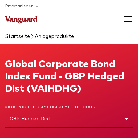
Skip to main content
Privatanleger
Startseite
Anlageprodukte
Indexfonds & ETFs
Back to main menu
Global Corporate Bond Index Fund
Global Corporate Bond
Wissen
Index Fund - GBP Hedged
Produkte handeln
Back to main menu
Veranstaltungen
Dist (VAIHDHG)
Anbieterliste
Aktuelles
Produkte im Überblick
Über uns
VERFÜGBAR IN ANDEREN ANTEILSKLASSEN
Produktliste
GBP Hedged Dist
Back to main menu
Fondsdokumente
Jetzt investieren