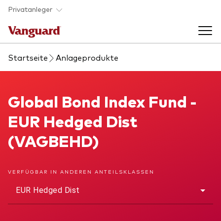
Skip to main content
Privatanleger
Startseite
Anlageprodukte
Indexfonds & ETFs
Back to main menu
Global Bond Index Fund
Global Bond Index Fund -
Wissen
EUR Hedged Dist
Produkte handeln
Back to main menu
Veranstaltungen
(VAGBEHD)
Anbieterliste
Aktuelles
Produkte im Überblick
Über uns
VERFÜGBAR IN ANDEREN ANTEILSKLASSEN
Produktliste
EUR Hedged Dist
Back to main menu
Fondsdokumente
Jetzt investieren