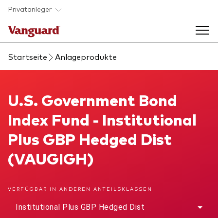
Skip to main content
Privatanleger
Startseite
Anlageprodukte
Indexfonds & ETFs
Back to main menu
U.S. Government Bond Index Fund
U.S. Government Bond
Wissen
Index Fund - Institutional
Produkte handeln
Back to main menu
Veranstaltungen
Plus GBP Hedged Dist
Anbieterliste
(VAUGIGH)
Aktuelles
Produkte im Überblick
Über uns
Produktliste
VERFÜGBAR IN ANDEREN ANTEILSKLASSEN
Back to main menu
Fondsdokumente
Jetzt investieren
Institutional Plus GBP Hedged Dist