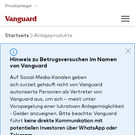
Skip to main content
Privatanleger
Startseite
Anlageprodukte
Indexfonds & ETFs
Back to main menu
Hinweis zu Betrugsversuchen im Namen
Wissen
von Vanguard
Produkte handeln
Auf Social-Media-Kanälen geben
Back to main menu
Veranstaltungen
sich zurzeit gehäuft nicht von Vanguard
Anbieterliste
autorisierte Personen als Vertreter von
Aktuelles
Vanguard aus, um sich – meist unter
Produkte im Überblick
Über uns
Vorspiegelung einer lukrativen Anlagemöglichkeit
Produktliste
- Gelder anzueignen. Bitte beachte: Vanguard
führt
keine direkte Kommunikation mit
Back to main menu
Fondsdokumente
potentiellen Investoren über WhatsApp oder
Jetzt investieren
Telegram
.