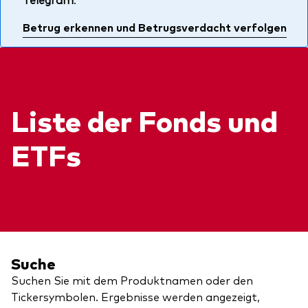
Über uns
Unser Angebot
Betrug erkennen und Betrugsverdacht verfolgen
Unsere Mission
ETFs
Sicherheit
Indexfonds
Kontakt
Aktien
Ratgeber
Liste der Fonds und
Anleihen
ETF-Wissen
ETFs
Multi-Asset
Unsere Anlageprinzipien
Im Fokus
Welt-ETFs
Länder-ETFs
Suche
LifeStrategy
Suchen Sie mit dem Produktnamen oder den
Tickersymbolen. Ergebnisse werden angezeigt,