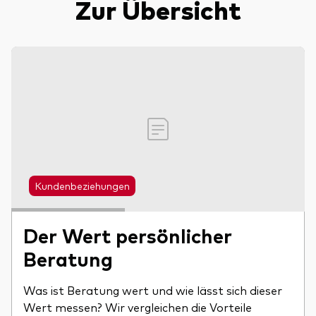
Zur Übersicht
Ressourcen
Marktvolatilität
Research
Kundenbeziehungen
Anbieterliste
Der Wert persönlicher
Vanguard Modellportfolios
Beratung
Vanguard Beratungsstudie
Was ist Beratung wert und wie lässt sich dieser
Wert messen? Wir vergleichen die Vorteile