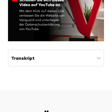
Benchmark-Anbieter
Ihr Wissenshub: Studien & Analysen
Fondsdokumente und Richtlinien
Vanguard Produkte kaufen
Betrugsprävention
Index-Exposure-Analyse
Transkript
Dokumente, die Vertrauen schaffen