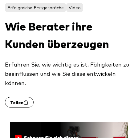
Aktien
Über Vanguard
Erfolgreiche Erstgespräche
Video
Aktive Fonds
Wie Berater ihre
Anleihen
ESG / SRI
Kunden überzeugen
Events
ETFs
Indexfonds
Erfahren Sie, wie wichtig es ist, Fähigkeiten zu
Säulen
LifeStrategy
beeinflussen und wie Sie diese entwickeln
Erfolgreiche Unternehmensführung
können.
Modellportfolios
Kontakt
Kundenbeziehungen
Multi-asset
Teilen
Financial Planning
Money market
Investment Know how
Marktkommentare
Marktausblick 2026
Investieren mit uns