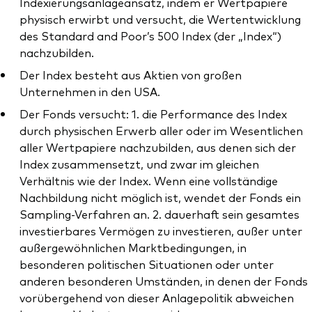
Indexierungsanlageansatz, indem er Wertpapiere
physisch erwirbt und versucht, die Wertentwicklung
des Standard and Poor’s 500 Index (der „Index“)
nachzubilden.
Der Index besteht aus Aktien von großen
Ressourcen
Unternehmen in den USA.
Der Fonds versucht: 1. die Performance des Index
Marktvolatilität
durch physischen Erwerb aller oder im Wesentlichen
Research
aller Wertpapiere nachzubilden, aus denen sich der
Index zusammensetzt, und zwar im gleichen
Verhältnis wie der Index. Wenn eine vollständige
Nachbildung nicht möglich ist, wendet der Fonds ein
Anbieterliste
Sampling-Verfahren an. 2. dauerhaft sein gesamtes
Vanguard Modellportfolios
investierbares Vermögen zu investieren, außer unter
außergewöhnlichen Marktbedingungen, in
Vanguard Beratungsstudie
besonderen politischen Situationen oder unter
anderen besonderen Umständen, in denen der Fonds
vorübergehend von dieser Anlagepolitik abweichen