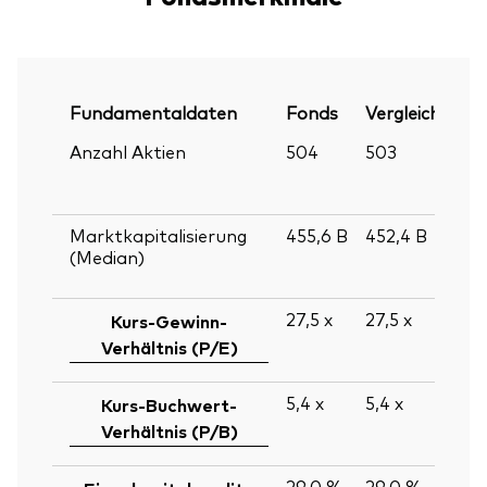
Fundamentaldaten
Fonds
Vergleichsinde
Anzahl Aktien
504
503
Marktkapitalisierung
455,6
B
452,4
B
(Median)
27,5
x
27,5
x
Kurs-Gewinn-
Verhältnis (P/E)
5,4
x
5,4
x
Kurs-Buchwert-
Verhältnis (P/B)
29,0 %
29,0 %