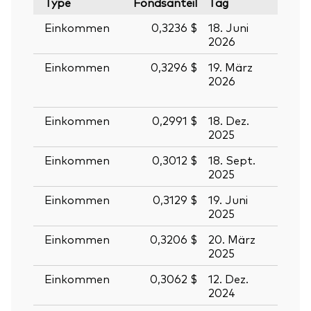
Type
Fondsanteil
Tag
Stich
Einkommen
0,3236 $
18. Juni
19. J
2026
2026
Einkommen
0,3296 $
19. März
20.
2026
März
2026
Einkommen
0,2991 $
18. Dez.
19. D
2025
2025
Einkommen
0,3012 $
18. Sept.
19. S
2025
2025
Einkommen
0,3129 $
19. Juni
20. J
2025
2025
Einkommen
0,3206 $
20. März
21. M
2025
2025
Einkommen
0,3062 $
12. Dez.
13. D
2024
2024