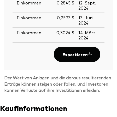
Einkommen
0,2845 $
12. Sept.
13. S
2024
2024
Einkommen
0,2593 $
13. Juni
14. J
2024
2024
Einkommen
0,3024 $
14. März
15. M
2024
2024
Exportieren
Der Wert von Anlagen und die daraus resultierenden
Erträge können steigen oder fallen, und Investoren
können Verluste auf ihre Investitionen erleiden.
Kaufinformationen