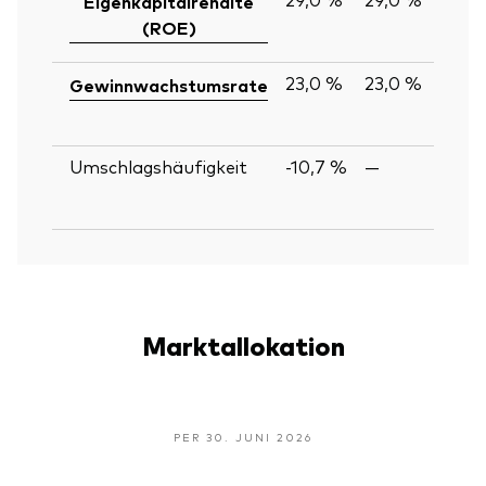
Eigenkapitalrendite
(ROE)
23,0 %
23,0 %
Gewinnwachstumsrate
Umschlagshäufigkeit
-10,7 %
—
Marktallokation
PER 30. JUNI 2026