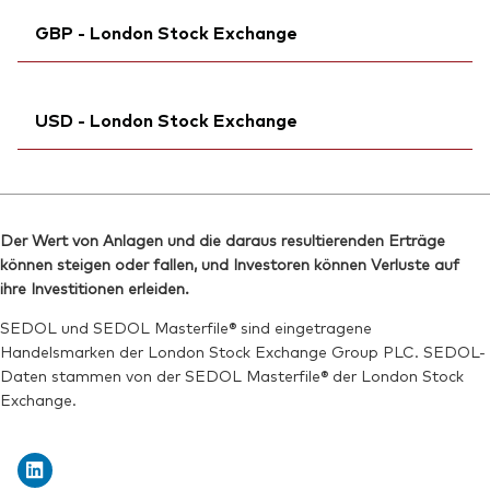
SEDOL:
Bloomberg:
B99L0D9
VUSDN MM
Reuters:
VUSA.S
GBP - London Stock Exchange
ISIN:
IE00B3XXRP09
SEDOL:
B93QQN2
Reuters:
VUSDN.MX
Börsenticker:
Ticker iNav Bloomberg:
VUSA
IVUSAGBP
SEDOL:
BD3V033
USD - London Stock Exchange
Bloomberg:
VUSA LN
ISIN:
IE00B3XXRP09
Ticker iNav Bloomberg:
IVUSDUSD
Reuters:
VUSA.L
Bloomberg:
VUSD LN
SEDOL:
B7NLLS3
Der Wert von Anlagen und die daraus resultierenden Erträge
ISIN:
IE00B3XXRP09
können steigen oder fallen, und Investoren können Verluste auf
Börsenticker:
VUSA
Reuters:
VUSD.L
ihre Investitionen erleiden.
SEDOL:
B7NLJN4
SEDOL und SEDOL Masterfile® sind eingetragene
Handelsmarken der London Stock Exchange Group PLC. SEDOL-
Börsenticker:
VUSD
Daten stammen von der SEDOL Masterfile® der London Stock
Exchange.