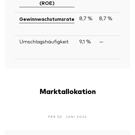
(ROE)
8,7 %
8,7 %
Gewinnwachstumsrate
Umschlagshäufigkeit
9,1 %
—
Marktallokation
PER 30. JUNI 2026