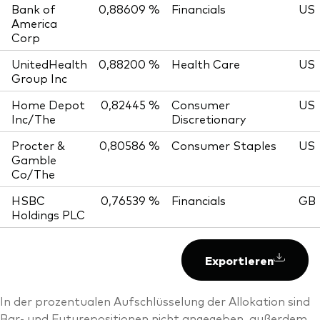
Bank of
0,88609 %
Financials
US
America
Corp
UnitedHealth
0,88200 %
Health Care
US
Group Inc
Home Depot
0,82445 %
Consumer
US
Inc/The
Discretionary
Procter &
0,80586 %
Consumer Staples
US
Gamble
Co/The
HSBC
0,76539 %
Financials
GB
Holdings PLC
Exportieren
In der prozentualen Aufschlüsselung der Allokation sind
Bar- und Futurepositionen nicht angegeben, außerdem