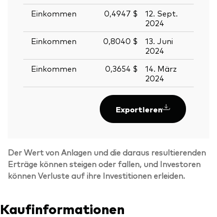
Einkommen
0,4947 $
12. Sept.
13. S
2024
2024
Einkommen
0,8040 $
13. Juni
14. J
2024
2024
Einkommen
0,3654 $
14. März
15. M
2024
2024
Exportieren
Der Wert von Anlagen und die daraus resultierenden
Erträge können steigen oder fallen, und Investoren
können Verluste auf ihre Investitionen erleiden.
Kaufinformationen