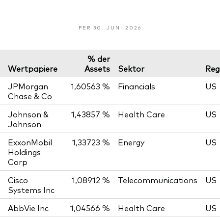
PER 30. JUNI 2026
% der
Wertpapiere
Assets
Sektor
Reg
JPMorgan
1,60563 %
Financials
US
Chase & Co
Johnson &
1,43857 %
Health Care
US
Johnson
ExxonMobil
1,33723 %
Energy
US
Holdings
Corp
Cisco
1,08912 %
Telecommunications
US
Systems Inc
AbbVie Inc
1,04566 %
Health Care
US