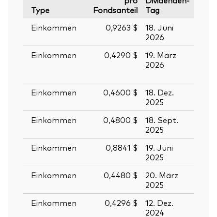
Type
Fondsanteil
Tag
Stich
Einkommen
0,9263 $
18. Juni
19. J
2026
2026
Einkommen
0,4290 $
19. März
20.
2026
März
2026
Einkommen
0,4600 $
18. Dez.
19. D
2025
2025
Einkommen
0,4800 $
18. Sept.
19. S
2025
2025
Einkommen
0,8841 $
19. Juni
20. J
2025
2025
Einkommen
0,4480 $
20. März
21. M
2025
2025
Einkommen
0,4296 $
12. Dez.
13. D
2024
2024