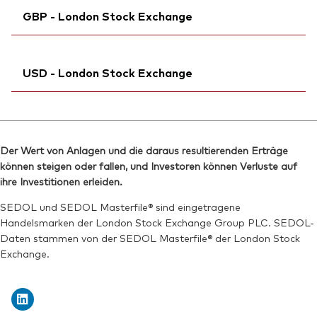
ISIN:
IE00B8GKDB10
GBP - London Stock Exchange
ISIN:
IE00B8GKDB10
Reuters:
VHYL.AS
Reuters:
VHYDN.MX
SEDOL:
Ticker iNav Bloomberg:
B99L0L7
IVHYLGBP
SEDOL:
BDRX693
USD - London Stock Exchange
Bloomberg:
VHYL LN
ISIN:
IE00B8GKDB10
Ticker iNav Bloomberg:
IVHYDUSD
Reuters:
VHYL.L
Bloomberg:
VHYD LN
SEDOL:
B9FH310
Der Wert von Anlagen und die daraus resultierenden Erträge
ISIN:
IE00B8GKDB10
können steigen oder fallen, und Investoren können Verluste auf
Börsenticker:
VHYL
Reuters:
VHYD.L
ihre Investitionen erleiden.
SEDOL:
B82D4M2
SEDOL und SEDOL Masterfile® sind eingetragene
Handelsmarken der London Stock Exchange Group PLC. SEDOL-
Börsenticker:
VHYD
Daten stammen von der SEDOL Masterfile® der London Stock
Exchange.