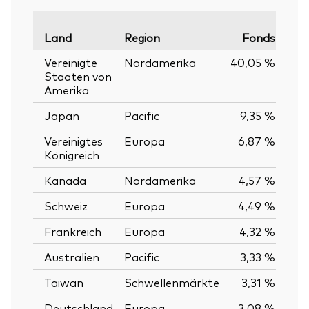
Land
Region
Fonds
Verg
Vereinigte
Nordamerika
40,05 %
Staaten von
Amerika
Japan
Pacific
9,35 %
Vereinigtes
Europa
6,87 %
Königreich
Kanada
Nordamerika
4,57 %
Schweiz
Europa
4,49 %
Frankreich
Europa
4,32 %
Australien
Pacific
3,33 %
Taiwan
Schwellenmärkte
3,31 %
Deutschland
Europa
3,08 %