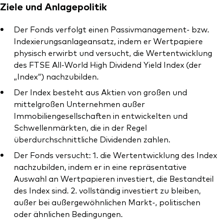
Ziele und Anlagepolitik
Der Fonds verfolgt einen Passivmanagement- bzw.
Indexierungsanlageansatz, indem er Wertpapiere
physisch erwirbt und versucht, die Wertentwicklung
Ressourcen
des FTSE All-World High Dividend Yield Index (der
„Index“) nachzubilden.
Marktvolatilität
Der Index besteht aus Aktien von großen und
Research
mittelgroßen Unternehmen außer
Immobiliengesellschaften in entwickelten und
Schwellenmärkten, die in der Regel
überdurchschnittliche Dividenden zahlen.
Anbieterliste
Der Fonds versucht: 1. die Wertentwicklung des Index
Vanguard Modellportfolios
nachzubilden, indem er in eine repräsentative
Auswahl an Wertpapieren investiert, die Bestandteil
Vanguard Beratungsstudie
des Index sind. 2. vollständig investiert zu bleiben,
außer bei außergewöhnlichen Markt-, politischen
oder ähnlichen Bedingungen.