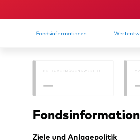
Inde
Anbi
Marktvolatilität
Life
Vang
Research
Mode
Vang
Fondsinformationen
Wertentwi
Mult
Mon
NETTOVERMÖGENSWERT ()
MA
—
Fondsinformatio
Ziele und Anlagepolitik