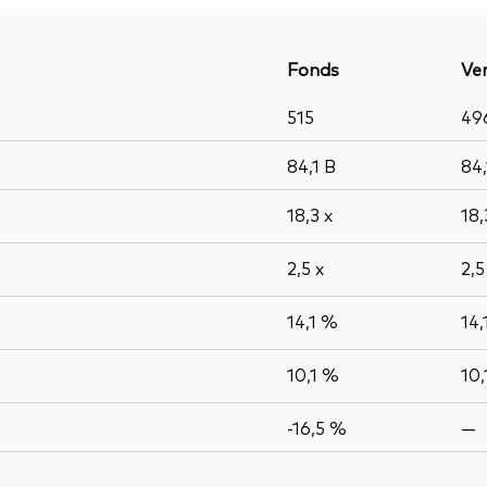
Fonds
Ver
515
49
84,1
B
84
18,3
x
18
2,5
x
2,
14,1 %
14,
10,1 %
10,
-16,5 %
—