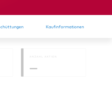
nde
Zwischenbericht
sschüttungen
Kaufinformationen
ANZAHL AKTIEN
—