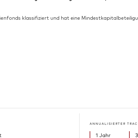
ienfonds klassifiziert und hat eine Mindestkapitalbeteil
ANNUALISIERTER TRAC
t
1 Jahr
3