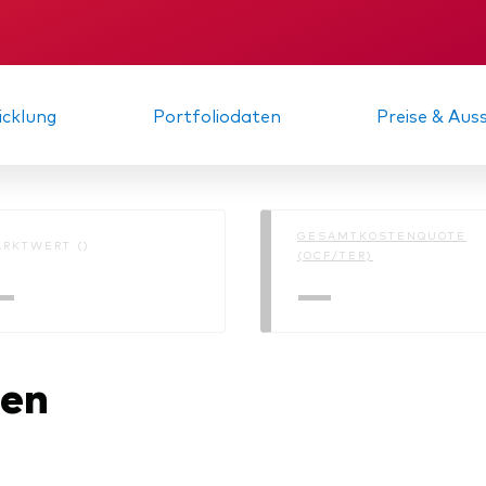
xfonds
eterliste
KID
Gründungs­urku
Strategy
uard Modellportfolios
llportfolios
uard Beratungsstudie
cklung
Portfoliodaten
Preise & Au
i-asset
ey market
GESAMTKOSTENQUOTE
RKTWERT ()
(OCF/TER)
—
—
nen