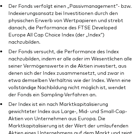
Der Fonds verfolgt einen „Passivmanagement“- bzw.
Indexierungsansatz bei Investitionen durch den
physischen Erwerb von Wertpapieren und strebt
danach, die Performance des FTSE Developed
Europe All Cap Choice Index (der „Index“)
Ressourcen
nachzubilden.
Marktvolatilität
Der Fonds versucht, die Performance des Index
nachzubilden, indem er alle oder im Wesentlichen alle
Research
seiner Vermögenswerte in die Aktien investiert, aus
denen sich der Index zusammensetzt, und zwar in
etwa demselben Verhältnis wie der Index. Wenn eine
Anbieterliste
vollständige Nachbildung nicht möglich ist, wendet
der Fonds ein Sampling-Verfahren an.
Vanguard Modellportfolios
Der Index ist ein nach Marktkapitalisierung
Vanguard Beratungsstudie
gewichteter Index aus Large-, Mid- und Small-Cap-
Aktien von Unternehmen aus Europa. Die
Marktkapitalisierung ist der Wert der umlaufenden
Aktien eines Unternehmens auf dem Markt und zeigt