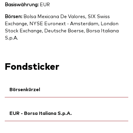
Basiswährung:
EUR
Börsen:
Bolsa Mexicana De Valores, SIX Swiss
Exchange, NYSE Euronext - Amsterdam, London
Stock Exchange, Deutsche Boerse, Borsa Italiana
S.p.A.
Fondsticker
Börsenkürzel
Ticker iNav Bloomberg:
IV3EAEUR
EUR - Borsa Italiana S.p.A.
Bloomberg:
V3DA GY
Börsenticker:
V3DA
Ticker iNav Bloomberg:
IV3EAEUR