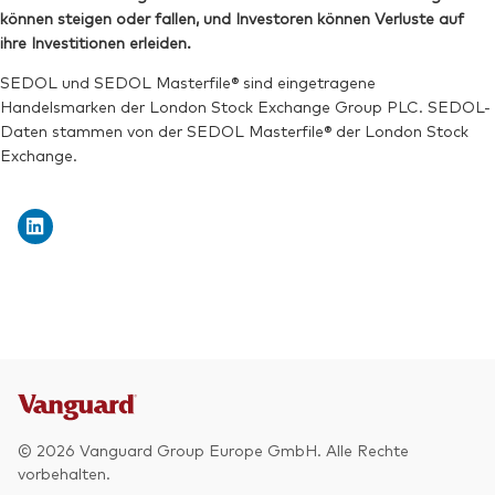
ISIN:
IE000QUOSE01
können steigen oder fallen, und Investoren können Verluste auf
Börsenticker:
V3EA
Reuters:
V3DAN.MX
ihre Investitionen erleiden.
SEDOL:
BNTBNG1
SEDOL und SEDOL Masterfile® sind eingetragene
Handelsmarken der London Stock Exchange Group PLC. SEDOL-
Daten stammen von der SEDOL Masterfile® der London Stock
Exchange.
Zurück nach
© 2026 Vanguard Group Europe GmbH. Alle Rechte
vorbehalten.