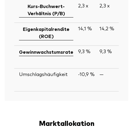
2,3
x
2,3
x
Kurs-Buchwert-
Verhältnis (P/B)
14,1 %
14,2 %
Eigenkapitalrendite
(ROE)
9,3 %
9,3 %
Gewinnwachstumsrate
Umschlagshäufigkeit
-10,9 %
—
Marktallokation