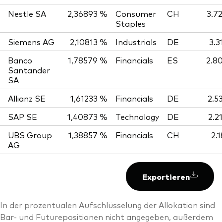
Nestle SA
2,36893 %
Consumer
CH
3.7
Staples
Siemens AG
2,10813 %
Industrials
DE
3.3
Banco
1,78579 %
Financials
ES
2.8
Santander
SA
Allianz SE
1,61233 %
Financials
DE
2.5
SAP SE
1,40873 %
Technology
DE
2.2
UBS Group
1,38857 %
Financials
CH
2.
AG
Exportieren
In der prozentualen Aufschlüsselung der Allokation sind
Bar- und Futurepositionen nicht angegeben, außerdem