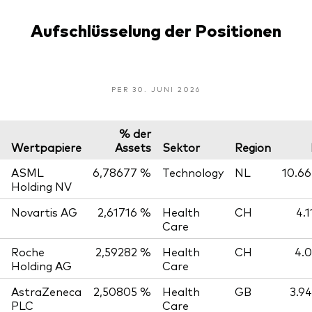
Aufschlüsselung der Positionen
PER 30. JUNI 2026
% der
Wertpapiere
Assets
Sektor
Region
ASML
6,78677 %
Technology
NL
10.66
Holding NV
Novartis AG
2,61716 %
Health
CH
4.
Care
Roche
2,59282 %
Health
CH
4.0
Holding AG
Care
AstraZeneca
2,50805 %
Health
GB
3.9
PLC
Care