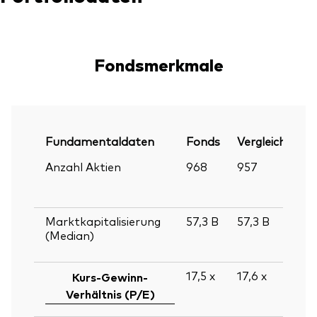
Fondsmerkmale
Fundamentaldaten
Fonds
Vergleichsinde
Anzahl Aktien
968
957
Marktkapitalisierung
57,3
B
57,3
B
(Median)
17,5
x
17,6
x
Kurs-Gewinn-
Verhältnis (P/E)