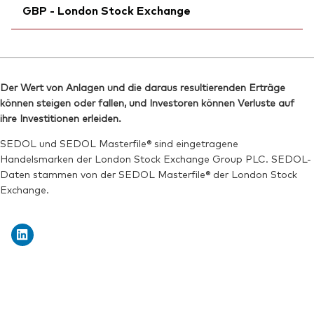
Reuters:
V3MA.S
GBP - London Stock Exchange
Bloomberg:
V3MA LN
SEDOL:
BPNZV58
ISIN:
IE000KPJJWM6
Börsenticker:
Ticker iNav Bloomberg:
V3MA
IV3MBGBP
Reuters:
V3MA.L
Bloomberg:
V3MB LN
SEDOL:
BKPHXL7
Der Wert von Anlagen und die daraus resultierenden Erträge
ISIN:
IE000KPJJWM6
können steigen oder fallen, und Investoren können Verluste auf
Börsenticker:
V3MA
Reuters:
V3MB.L
ihre Investitionen erleiden.
SEDOL:
BPNZV03
SEDOL und SEDOL Masterfile® sind eingetragene
Handelsmarken der London Stock Exchange Group PLC. SEDOL-
Börsenticker:
V3MB
Daten stammen von der SEDOL Masterfile® der London Stock
Exchange.
Zurück nach