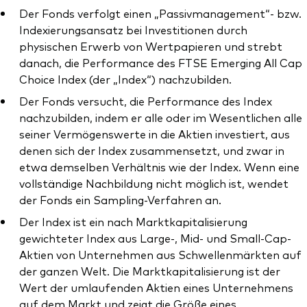
Der Fonds verfolgt einen „Passivmanagement“- bzw.
Indexierungsansatz bei Investitionen durch
physischen Erwerb von Wertpapieren und strebt
danach, die Performance des FTSE Emerging All Cap
Choice Index (der „Index“) nachzubilden.
Ressourcen
Der Fonds versucht, die Performance des Index
Marktvolatilität
nachzubilden, indem er alle oder im Wesentlichen alle
seiner Vermögenswerte in die Aktien investiert, aus
Research
denen sich der Index zusammensetzt, und zwar in
etwa demselben Verhältnis wie der Index. Wenn eine
vollständige Nachbildung nicht möglich ist, wendet
Anbieterliste
der Fonds ein Sampling-Verfahren an.
Der Index ist ein nach Marktkapitalisierung
Vanguard Modellportfolios
gewichteter Index aus Large-, Mid- und Small-Cap-
Vanguard Beratungsstudie
Aktien von Unternehmen aus Schwellenmärkten auf
der ganzen Welt. Die Marktkapitalisierung ist der
Wert der umlaufenden Aktien eines Unternehmens
auf dem Markt und zeigt die Größe eines