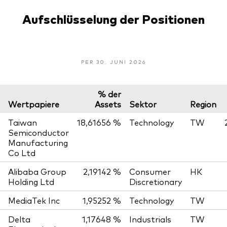
Aufschlüsselung der Positionen
PER 30. JUNI 2026
% der
Wertpapiere
Assets
Sektor
Region
Taiwan
18,61656 %
Technology
TW
Semiconductor
Manufacturing
Co Ltd
Alibaba Group
2,19142 %
Consumer
HK
Holding Ltd
Discretionary
MediaTek Inc
1,95252 %
Technology
TW
Delta
1,17648 %
Industrials
TW