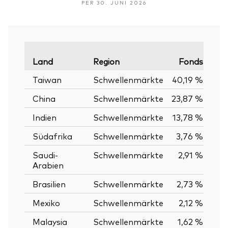
PER 30. JUNI 2026
Land
Region
Fonds
Verg
Taiwan
Schwellenmärkte
40,19 %
China
Schwellenmärkte
23,87 %
Indien
Schwellenmärkte
13,78 %
Südafrika
Schwellenmärkte
3,76 %
Saudi-
Schwellenmärkte
2,91 %
Arabien
Brasilien
Schwellenmärkte
2,73 %
Mexiko
Schwellenmärkte
2,12 %
Malaysia
Schwellenmärkte
1,62 %