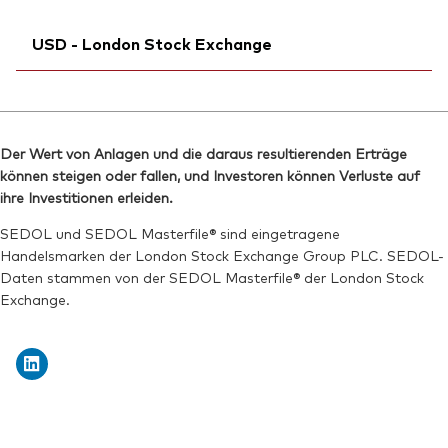
Börsenticker:
V2SA
SEDOL:
Ticker iNav Bloomberg:
BTSL6X2
iVRSAGBP
ISIN:
IE000GTBEXG4
USD - London Stock Exchange
Bloomberg:
VRSG LN
Reuters:
V2SA.DE
ISIN:
IE000GTBEXG4
SEDOL:
Ticker iNav Bloomberg:
BTSL6V0
iVRSAUSD
Reuters:
VRSG.L
Bloomberg:
VRSA LN
SEDOL:
BVYDFJ5
Der Wert von Anlagen und die daraus resultierenden Erträge
ISIN:
IE000GTBEXG4
können steigen oder fallen, und Investoren können Verluste auf
Börsenticker:
VRSG
Reuters:
VRSA.L
ihre Investitionen erleiden.
SEDOL:
BVYDFH3
SEDOL und SEDOL Masterfile® sind eingetragene
Handelsmarken der London Stock Exchange Group PLC. SEDOL-
Börsenticker:
VRSA
Daten stammen von der SEDOL Masterfile® der London Stock
Exchange.