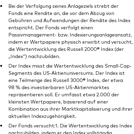
Bei der Verfolgung seines Anlageziels strebt der
Fonds eine Rendite an, die vor dem Abzug von
Gebühren und Aufwendungen der Rendite des Index
entspricht. Der Fonds verfolgt einen
Passivmanagement- bzw. Indexierungsanlageansatz,
Ressourcen
indem er Wertpapiere physisch erwirbt und versucht,
die Wertentwicklung des Russell 2000® Index (der
Marktvolatilität
„Index“) nachzubilden.
Research
Der Index misst die Wertentwicklung des Small-Cap-
Segments des US-Aktienuniversums. Der Index ist
eine Teilmenge des Russell 3000® Index, der etwa
Anbieterliste
98 % des investierbaren US-Aktienmarktes
repräsentieren soll. Er umfasst etwa 2.000 der
Vanguard Modellportfolios
kleinsten Wertpapiere, basierend auf einer
Kombination aus ihrer Marktkapitalisierung und ihrer
Vanguard Beratungsstudie
aktuellen Indexzugehörigkeit.
Der Fonds versucht:1. Die Wertentwicklung des Index
nachzubilden, indem er den Index vollständig