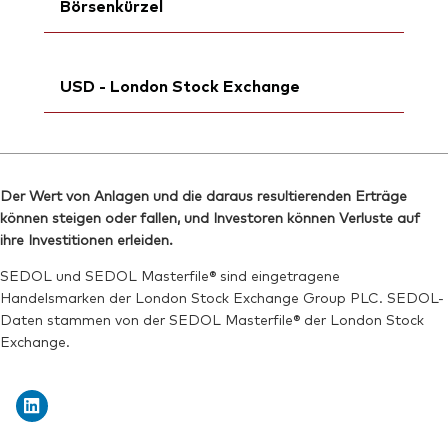
Börsenkürzel
ISIN:
IE000LRGEN55
USD - London Stock Exchange
MEX ID:
VRAALS
WKN:
A427C4
Ticker iNav Bloomberg:
iVRSDUSD
Bloomberg:
VRSD LN
Der Wert von Anlagen und die daraus resultierenden Erträge
ISIN:
IE000LRGEN55
können steigen oder fallen, und Investoren können Verluste auf
Reuters:
VRSD.L
ihre Investitionen erleiden.
SEDOL:
BVYDFK6
SEDOL und SEDOL Masterfile® sind eingetragene
Handelsmarken der London Stock Exchange Group PLC. SEDOL-
Börsenticker:
VRSD
Daten stammen von der SEDOL Masterfile® der London Stock
Exchange.