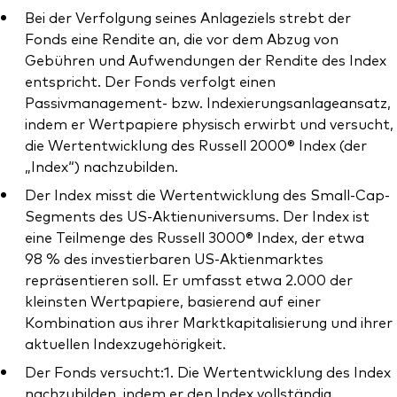
Bei der Verfolgung seines Anlageziels strebt der
Fonds eine Rendite an, die vor dem Abzug von
Gebühren und Aufwendungen der Rendite des Index
entspricht. Der Fonds verfolgt einen
Passivmanagement- bzw. Indexierungsanlageansatz,
Ressourcen
indem er Wertpapiere physisch erwirbt und versucht,
die Wertentwicklung des Russell 2000® Index (der
Marktvolatilität
„Index“) nachzubilden.
Research
Der Index misst die Wertentwicklung des Small-Cap-
Segments des US-Aktienuniversums. Der Index ist
eine Teilmenge des Russell 3000® Index, der etwa
Anbieterliste
98 % des investierbaren US-Aktienmarktes
repräsentieren soll. Er umfasst etwa 2.000 der
Vanguard Modellportfolios
kleinsten Wertpapiere, basierend auf einer
Kombination aus ihrer Marktkapitalisierung und ihrer
Vanguard Beratungsstudie
aktuellen Indexzugehörigkeit.
Der Fonds versucht:1. Die Wertentwicklung des Index
nachzubilden, indem er den Index vollständig