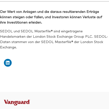
Bloomberg:
VRMD LN
Der Wert von Anlagen und die daraus resultierenden Erträge
ISIN:
IE000X4K3704
können steigen oder fallen, und Investoren können Verluste auf
Reuters:
VRMD.L
ihre Investitionen erleiden.
SEDOL:
BVYDFN9
SEDOL und SEDOL Masterfile® sind eingetragene
Handelsmarken der London Stock Exchange Group PLC. SEDOL-
Börsenticker:
VRMD
Daten stammen von der SEDOL Masterfile® der London Stock
Exchange.