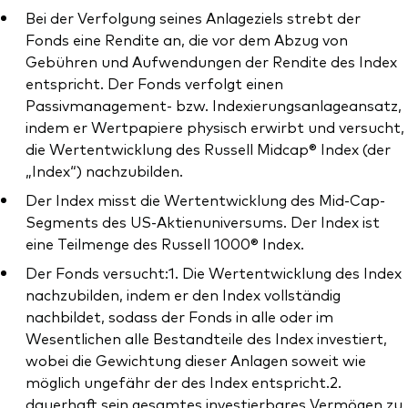
Bei der Verfolgung seines Anlageziels strebt der
Fonds eine Rendite an, die vor dem Abzug von
Gebühren und Aufwendungen der Rendite des Index
entspricht. Der Fonds verfolgt einen
Passivmanagement- bzw. Indexierungsanlageansatz,
Ressourcen
indem er Wertpapiere physisch erwirbt und versucht,
die Wertentwicklung des Russell Midcap® Index (der
Marktvolatilität
„Index“) nachzubilden.
Research
Der Index misst die Wertentwicklung des Mid-Cap-
Segments des US-Aktienuniversums. Der Index ist
eine Teilmenge des Russell 1000® Index.
Anbieterliste
Der Fonds versucht:1. Die Wertentwicklung des Index
nachzubilden, indem er den Index vollständig
Vanguard Modellportfolios
nachbildet, sodass der Fonds in alle oder im
Vanguard Beratungsstudie
Wesentlichen alle Bestandteile des Index investiert,
wobei die Gewichtung dieser Anlagen soweit wie
möglich ungefähr der des Index entspricht.2.
dauerhaft sein gesamtes investierbares Vermögen zu