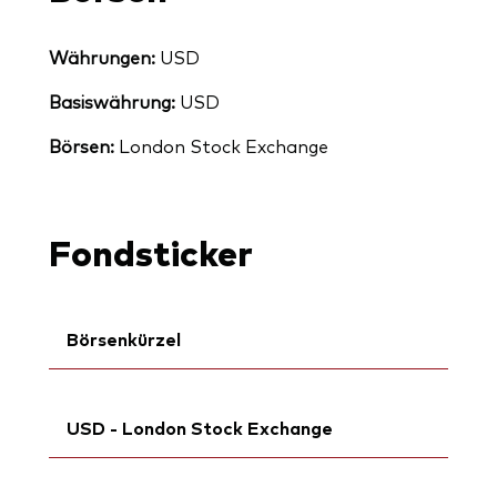
Währungen:
USD
Basiswährung:
USD
Börsen:
London Stock Exchange
Fondsticker
Börsenkürzel
ISIN:
IE000X4K3704
USD - London Stock Exchange
MEX ID:
VRAALQ
WKN:
A427C6
Ticker iNav Bloomberg:
iVRMDUSD