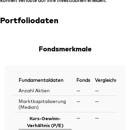
können Verluste auf ihre Investitionen erleiden.
Portfoliodaten
Fondsmerkmale
Fundamentaldaten
Fonds
Vergleichsindex
Anzahl Aktien
—
—
Marktkapitalisierung
—
—
(Median)
—
—
Kurs-Gewinn-
Verhältnis (P/E)