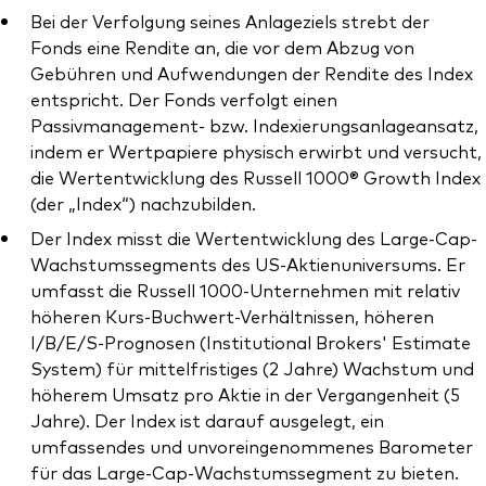
Bei der Verfolgung seines Anlageziels strebt der
Fonds eine Rendite an, die vor dem Abzug von
Gebühren und Aufwendungen der Rendite des Index
entspricht. Der Fonds verfolgt einen
Passivmanagement- bzw. Indexierungsanlageansatz,
Ressourcen
indem er Wertpapiere physisch erwirbt und versucht,
die Wertentwicklung des Russell 1000® Growth Index
Marktvolatilität
(der „Index“) nachzubilden.
Research
Der Index misst die Wertentwicklung des Large-Cap-
Wachstumssegments des US-Aktienuniversums. Er
umfasst die Russell 1000-Unternehmen mit relativ
Anbieterliste
höheren Kurs-Buchwert-Verhältnissen, höheren
I/B/E/S-Prognosen (Institutional Brokers' Estimate
Vanguard Modellportfolios
System) für mittelfristiges (2 Jahre) Wachstum und
höherem Umsatz pro Aktie in der Vergangenheit (5
Vanguard Beratungsstudie
Jahre). Der Index ist darauf ausgelegt, ein
umfassendes und unvoreingenommenes Barometer
für das Large-Cap-Wachstumssegment zu bieten.