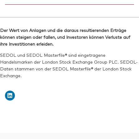
Reuters:
VRGU.DE
ISIN:
IE000J7AY5Y3
SEDOL:
Ticker iNav Bloomberg:
BTTM247
iVRGUGBP
Reuters:
VRGU.L
Bloomberg:
VRGG LN
SEDOL:
BVYDFS4
Der Wert von Anlagen und die daraus resultierenden Erträge
ISIN:
IE000J7AY5Y3
können steigen oder fallen, und Investoren können Verluste auf
Börsenticker:
VRGU
Reuters:
VRGG.L
ihre Investitionen erleiden.
SEDOL:
BVYDFV7
SEDOL und SEDOL Masterfile® sind eingetragene
Handelsmarken der London Stock Exchange Group PLC. SEDOL-
Börsenticker:
VRGG
Daten stammen von der SEDOL Masterfile® der London Stock
Exchange.