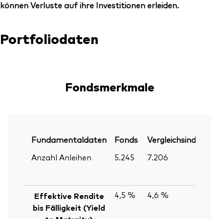
können Verluste auf ihre Investitionen erleiden.
Portfoliodaten
Fondsmerkmale
Fundamentaldaten
Fonds
Vergleichsindex
P
Anzahl Anleihen
5.245
7.206
3
J
2
4,5 %
4,6 %
3
Effektive Rendite
J
bis Fälligkeit (Yield
2
to Maturity)