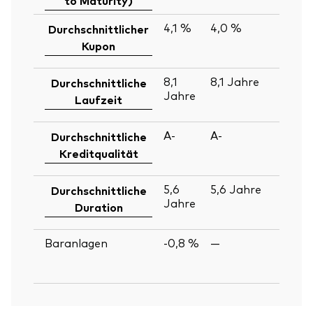
4,1 %
4,0 %
3
Durchschnittlicher
J
Kupon
2
8,1
8,1
Jahre
3
Durchschnittliche
Jahre
J
Laufzeit
2
A-
A-
3
Durchschnittliche
J
Kreditqualität
2
5,6
5,6
Jahre
3
Durchschnittliche
Jahre
J
Duration
2
Baranlagen
-0,8 %
—
3
J
2