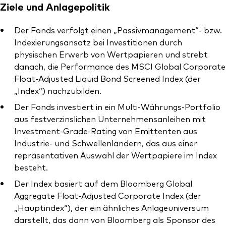
Ziele und Anlagepolitik
Der Fonds verfolgt einen „Passivmanagement“- bzw.
Indexierungsansatz bei Investitionen durch
physischen Erwerb von Wertpapieren und strebt
Ressourcen
danach, die Performance des MSCI Global Corporate
Float-Adjusted Liquid Bond Screened Index (der
Marktvolatilität
„Index“) nachzubilden.
Research
Der Fonds investiert in ein Multi-Währungs-Portfolio
aus festverzinslichen Unternehmensanleihen mit
Investment-Grade-Rating von Emittenten aus
Industrie- und Schwellenländern, das aus einer
Anbieterliste
repräsentativen Auswahl der Wertpapiere im Index
Vanguard Modellportfolios
besteht.
Der Index basiert auf dem Bloomberg Global
Vanguard Beratungsstudie
Aggregate Float-Adjusted Corporate Index (der
„Hauptindex“), der ein ähnliches Anlageuniversum
darstellt, das dann von Bloomberg als Sponsor des