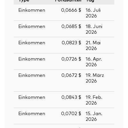
Einkommen
0,0666 $
16. Juli
17. Ju
2026
2026
Einkommen
0,0685 $
18. Juni
19. J
2026
2026
Einkommen
0,0823 $
21. Mai
22. M
2026
2026
Einkommen
0,0726 $
16. Apr.
17. Ap
2026
2026
Einkommen
0,0672 $
19. März
20.
2026
März
2026
Einkommen
0,0843 $
19. Feb.
20. F
2026
2026
Zurück nach
Einkommen
0,0702 $
15. Jan.
16. J
2026
2026