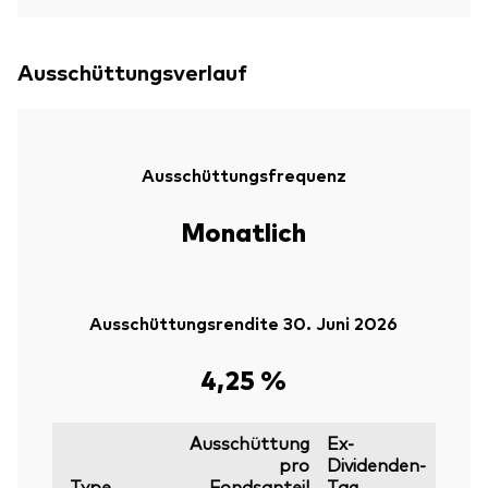
Ausschüttungsverlauf
Ausschüttungsfrequenz
Monatlich
Ausschüttungsrendite 30. Juni 2026
4,25 %
Ausschüttung
Ex-
pro
Dividenden-
Type
Fondsanteil
Tag
Stich