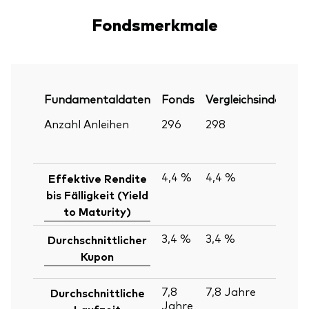
Fondsmerkmale
Fundamentaldaten
Fonds
Vergleichsindex
P
Anzahl Anleihen
296
298
30
Ju
2
4,4 %
4,4 %
30
Effektive Rendite
Ju
bis Fälligkeit (Yield
2
to Maturity)
3,4 %
3,4 %
30
Durchschnittlicher
Ju
Kupon
2
7,8
7,8
Jahre
30
Durchschnittliche
Jahre
Ju
Laufzeit