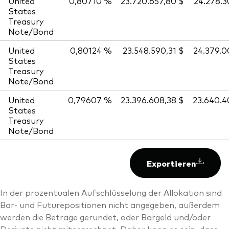
United
0,80710 %
23.720.657,80 $
24.278.
States
Treasury
Note/Bond
United
0,80124 %
23.548.590,31 $
24.379.
States
Treasury
Note/Bond
United
0,79607 %
23.396.608,38 $
23.640.
States
Treasury
Note/Bond
Exportieren
In der prozentualen Aufschlüsselung der Allokation sind
Bar- und Futurepositionen nicht angegeben, außerdem
werden die Beträge gerundet, oder Bargeld und/oder
Derivate nicht mitgerrechnet. Daher kann es sein, dass