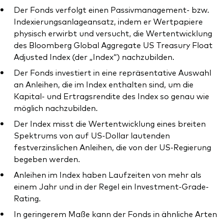
Der Fonds verfolgt einen Passivmanagement- bzw.
Indexierungsanlageansatz, indem er Wertpapiere
physisch erwirbt und versucht, die Wertentwicklung
des Bloomberg Global Aggregate US Treasury Float
Adjusted Index (der „Index“) nachzubilden.
Ressourcen
Der Fonds investiert in eine repräsentative Auswahl
Marktvolatilität
an Anleihen, die im Index enthalten sind, um die
Kapital- und Ertragsrendite des Index so genau wie
Research
möglich nachzubilden.
Der Index misst die Wertentwicklung eines breiten
Spektrums von auf US-Dollar lautenden
Anbieterliste
festverzinslichen Anleihen, die von der US-Regierung
begeben werden.
Vanguard Modellportfolios
Anleihen im Index haben Laufzeiten von mehr als
Vanguard Beratungsstudie
einem Jahr und in der Regel ein Investment-Grade-
Rating.
In geringerem Maße kann der Fonds in ähnliche Arten