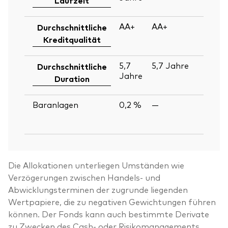
2
AA+
AA+
30
Durchschnittliche
Ju
Kreditqualität
2
5,7
5,7
Jahre
30
Durchschnittliche
Jahre
Ju
Duration
2
Baranlagen
0,2 %
—
30
Ju
2
Die Allokationen unterliegen Umständen wie
Verzögerungen zwischen Handels- und
Abwicklungsterminen der zugrunde liegenden
Wertpapiere, die zu negativen Gewichtungen führen
können. Der Fonds kann auch bestimmte Derivate
zu Zwecken des Cash- oder Risikomanagements