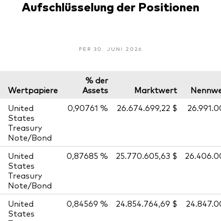
Aufschlüsselung der Positionen
PER 30. JUNI 2026
% der
Wertpapiere
Assets
Marktwert
Nennwe
United
0,90761 %
26.674.699,22 $
26.991.
States
Treasury
Note/Bond
United
0,87685 %
25.770.605,63 $
26.406.0
States
Treasury
Note/Bond
United
0,84569 %
24.854.764,69 $
24.847.
States