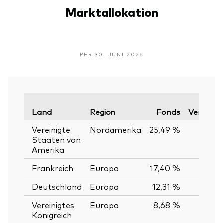
Marktallokation
PER 30. JUNI 2026
Land
Region
Fonds
Vergleic
Vereinigte
Nordamerika
25,49 %
Staaten von
Amerika
Frankreich
Europa
17,40 %
Deutschland
Europa
12,31 %
Vereinigtes
Europa
8,68 %
Königreich