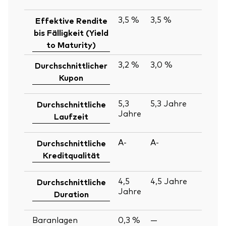
2
3,5 %
3,5 %
30
Effektive Rendite
Ju
bis Fälligkeit (Yield
2
to Maturity)
3,2 %
3,0 %
30
Durchschnittlicher
Ju
Kupon
2
5,3
5,3
Jahre
30
Durchschnittliche
Jahre
Ju
Laufzeit
2
A-
A-
30
Durchschnittliche
Ju
Kreditqualität
2
4,5
4,5
Jahre
30
Durchschnittliche
Jahre
Ju
Duration
2
Baranlagen
0,3 %
—
30