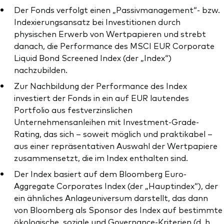
Der Fonds verfolgt einen „Passivmanagement“- bzw.
Indexierungsansatz bei Investitionen durch
physischen Erwerb von Wertpapieren und strebt
danach, die Performance des MSCI EUR Corporate
Liquid Bond Screened Index (der „Index“)
Ressourcen
nachzubilden.
Marktvolatilität
Zur Nachbildung der Performance des Index
investiert der Fonds in ein auf EUR lautendes
Research
Portfolio aus festverzinslichen
Unternehmensanleihen mit Investment-Grade-
Rating, das sich – soweit möglich und praktikabel –
Anbieterliste
aus einer repräsentativen Auswahl der Wertpapiere
zusammensetzt, die im Index enthalten sind.
Vanguard Modellportfolios
Der Index basiert auf dem Bloomberg Euro-
Vanguard Beratungsstudie
Aggregate Corporates Index (der „Hauptindex“), der
ein ähnliches Anlageuniversum darstellt, das dann
von Bloomberg als Sponsor des Index auf bestimmte
ökologische, soziale und Governance-Kriterien (d. h.