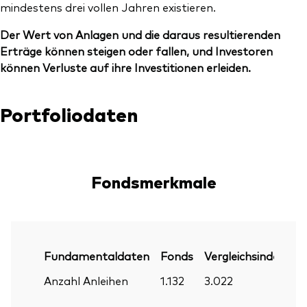
mindestens drei vollen Jahren existieren.
Der Wert von Anlagen und die daraus resultierenden
Erträge können steigen oder fallen, und Investoren
können Verluste auf ihre Investitionen erleiden.
Portfoliodaten
Fondsmerkmale
Fundamentaldaten
Fonds
Vergleichsindex
P
Anzahl Anleihen
1.132
3.022
30
Ju