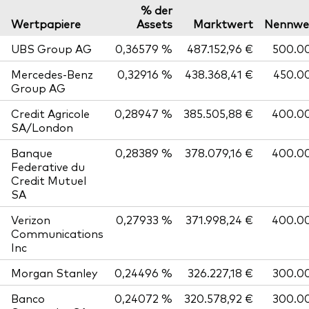
% der
Wertpapiere
Assets
Marktwert
Nennwe
UBS Group AG
0,36579 %
487.152,96 €
500.0
Mercedes-Benz
0,32916 %
438.368,41 €
450.0
Group AG
Credit Agricole
0,28947 %
385.505,88 €
400.0
SA/London
Banque
0,28389 %
378.079,16 €
400.0
Federative du
Credit Mutuel
SA
Verizon
0,27933 %
371.998,24 €
400.0
Communications
Inc
Morgan Stanley
0,24496 %
326.227,18 €
300.0
Banco
0,24072 %
320.578,92 €
300.0