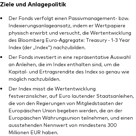
Ziele und Anlagepolitik
Der Fonds verfolgt einen Passivmanagement- bzw.
Indexierungsanlageansatz, indem er Wertpapiere
physisch erwirbt und versucht, die Wertentwicklung
Ressourcen
des Bloomberg Euro-Aggregate: Treasury - 1-3 Year
Index (der „Index“) nachzubilden.
Marktvolatilität
Der Fonds investiert in eine repräsentative Auswahl
Research
an Anleihen, die im Index enthalten sind, um die
Kapital- und Ertragsrendite des Index so genau wie
möglich nachzubilden.
Anbieterliste
Der Index misst die Wertentwicklung
festverzinslicher, auf Euro lautender Staatsanleihen,
Vanguard Modellportfolios
die von den Regierungen von Mitgliedstaaten der
Europäischen Union begeben werden, die an der
Vanguard Beratungsstudie
Europäischen Währungsunion teilnehmen, und einen
ausstehenden Nennwert von mindestens 300
Millionen EUR haben.