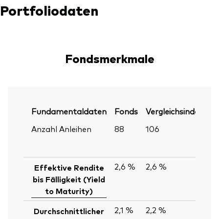
Portfoliodaten
Fondsmerkmale
Fundamentaldaten
Fonds
Vergleichsindex
P
Anzahl Anleihen
88
106
30
Ju
2
2,6 %
2,6 %
30
Effektive Rendite
Ju
bis Fälligkeit (Yield
2
to Maturity)
2,1 %
2,2 %
30
Durchschnittlicher