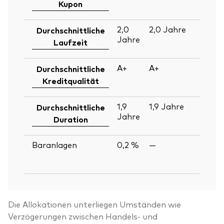
Ju
Kupon
2
2,0
2,0
Jahre
30
Durchschnittliche
Jahre
Ju
Laufzeit
2
A+
A+
30
Durchschnittliche
Ju
Kreditqualität
2
1,9
1,9
Jahre
30
Durchschnittliche
Jahre
Ju
Duration
2
Baranlagen
0,2 %
—
30
Ju
2
Die Allokationen unterliegen Umständen wie
Verzögerungen zwischen Handels- und