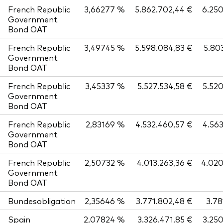
French Republic
3,66277 %
5.862.702,44 €
6.25
Government
Bond OAT
French Republic
3,49745 %
5.598.084,83 €
5.80
Government
Bond OAT
French Republic
3,45337 %
5.527.534,58 €
5.52
Government
Bond OAT
French Republic
2,83169 %
4.532.460,57 €
4.56
Government
Bond OAT
French Republic
2,50732 %
4.013.263,36 €
4.02
Government
Bond OAT
Bundesobligation
2,35646 %
3.771.802,48 €
3.78
Spain
2,07824 %
3.326.471,85 €
3.25