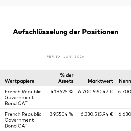
Aufschlüsselung der Positionen
PER 30. JUNI 2026
% der
Wertpapiere
Assets
Marktwert
Nenn
French Republic
4,18625 %
6.700.590,47 €
6.70
Government
Bond OAT
French Republic
3,95504 %
6.330.515,94 €
6.63
Government
Bond OAT