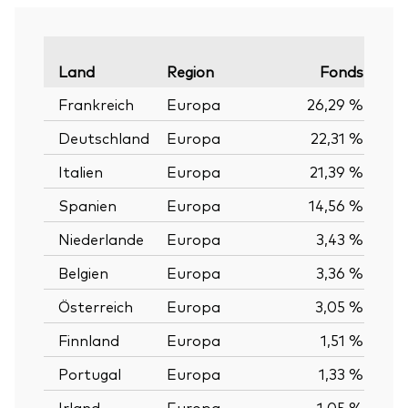
Land
Region
Fonds
Verg
Frankreich
Europa
26,29 %
Deutschland
Europa
22,31 %
Italien
Europa
21,39 %
Spanien
Europa
14,56 %
Niederlande
Europa
3,43 %
Belgien
Europa
3,36 %
Österreich
Europa
3,05 %
Finnland
Europa
1,51 %
Portugal
Europa
1,33 %
Irland
Europa
1,05 %