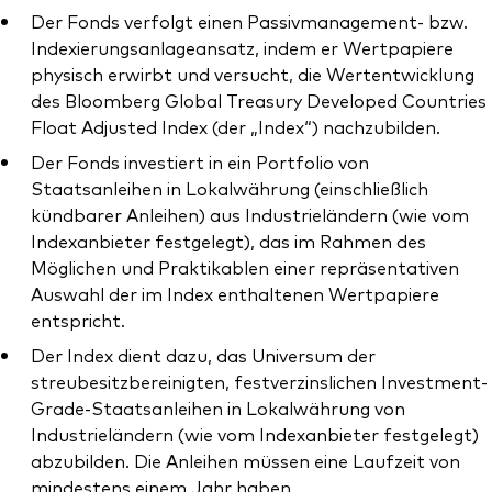
Der Fonds verfolgt einen Passivmanagement- bzw.
Indexierungsanlageansatz, indem er Wertpapiere
physisch erwirbt und versucht, die Wertentwicklung
des Bloomberg Global Treasury Developed Countries
Float Adjusted Index (der „Index“) nachzubilden.
Ressourcen
Der Fonds investiert in ein Portfolio von
Marktvolatilität
Staatsanleihen in Lokalwährung (einschließlich
kündbarer Anleihen) aus Industrieländern (wie vom
Research
Indexanbieter festgelegt), das im Rahmen des
Möglichen und Praktikablen einer repräsentativen
Auswahl der im Index enthaltenen Wertpapiere
Anbieterliste
entspricht.
Der Index dient dazu, das Universum der
Vanguard Modellportfolios
streubesitzbereinigten, festverzinslichen Investment-
Vanguard Beratungsstudie
Grade-Staatsanleihen in Lokalwährung von
Industrieländern (wie vom Indexanbieter festgelegt)
abzubilden. Die Anleihen müssen eine Laufzeit von
mindestens einem Jahr haben.