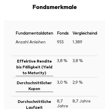
Fondsmerkmale
Fundamentaldaten
Fonds
Vergleichsindex
P
Anzahl Anleihen
955
1.389
30
Ju
2
3,8 %
3,8 %
30
Effektive Rendite
Ju
bis Fälligkeit (Yield
2
to Maturity)
3,0 %
2,9 %
30
Durchschnittlicher
Ju
Kupon
2
8,7
8,7
Jahre
30
Durchschnittliche
Jahre
Ju
Laufzeit