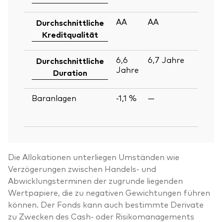
2
AA
AA
30
Durchschnittliche
Ju
Kreditqualität
2
6,6
6,7
Jahre
30
Durchschnittliche
Jahre
Ju
Duration
2
Baranlagen
-1,1 %
—
30
Ju
2
Die Allokationen unterliegen Umständen wie
Verzögerungen zwischen Handels- und
Abwicklungsterminen der zugrunde liegenden
Wertpapiere, die zu negativen Gewichtungen führen
können. Der Fonds kann auch bestimmte Derivate
zu Zwecken des Cash- oder Risikomanagements