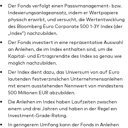
Der Fonds verfolgt einen Passivmanagement- bzw.
Indexierungsanlageansatz, indem er Wertpapiere
physisch erwirbt, und versucht, die Wertentwicklung
des Bloomberg Euro Corporate 500 1-3Y Index (der
„Index“) nachzubilden.
Ressourcen
Der Fonds investiert in eine repräsentative Auswahl
Marktvolatilität
an Anleihen, die im Index enthalten sind, um die
Kapital- und Ertragsrendite des Index so genau wie
Research
möglich nachzubilden.
Der Index dient dazu, das Universum von auf Euro
lautenden festverzinslichen Unternehmensanleihen
Anbieterliste
mit einem ausstehenden Nennwert von mindestens
500 Millionen EUR abzubilden.
Vanguard Modellportfolios
Die Anleihen im Index haben Laufzeiten zwischen
Vanguard Beratungsstudie
einem und drei Jahren und haben in der Regel ein
Investment-Grade-Rating.
In geringerem Umfang kann der Fonds in Anleihen