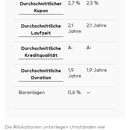
2,7 %
2,5 %
30
Durchschnittlicher
Ju
Kupon
2
2,1
2,1
Jahre
30
Durchschnittliche
Jahre
Ju
Laufzeit
2
A-
A-
30
Durchschnittliche
Ju
Kreditqualität
2
1,9
1,9
Jahre
30
Durchschnittliche
Jahre
Ju
Duration
2
Baranlagen
0,6 %
—
30
Ju
2
Die Allokationen unterliegen Umständen wie