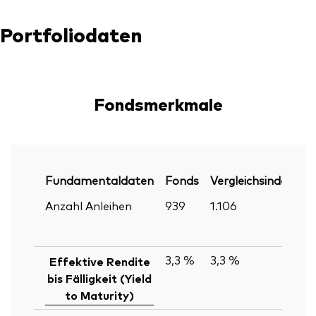
Portfoliodaten
Fondsmerkmale
Fundamentaldaten
Fonds
Vergleichsindex
P
Anzahl Anleihen
939
1.106
30
Ju
2
3,3 %
3,3 %
30
Effektive Rendite
Ju
bis Fälligkeit (Yield
2
to Maturity)