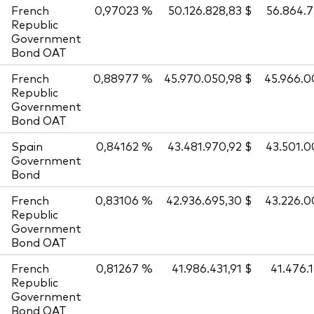
French
0,97023 %
50.126.828,83 $
56.864.
Republic
Government
Bond OAT
French
0,88977 %
45.970.050,98 $
45.966.
Republic
Government
Bond OAT
Spain
0,84162 %
43.481.970,92 $
43.501.
Government
Bond
French
0,83106 %
42.936.695,30 $
43.226.
Republic
Government
Bond OAT
French
0,81267 %
41.986.431,91 $
41.476.
Republic
Government
Bond OAT