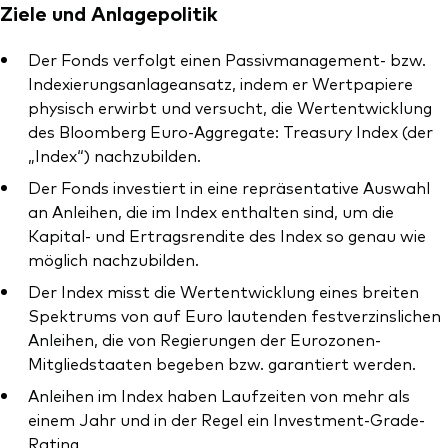
Ziele und Anlagepolitik
Der Fonds verfolgt einen Passivmanagement- bzw.
Indexierungsanlageansatz, indem er Wertpapiere
physisch erwirbt und versucht, die Wertentwicklung
Ressourcen
des Bloomberg Euro-Aggregate: Treasury Index (der
„Index“) nachzubilden.
Marktvolatilität
Der Fonds investiert in eine repräsentative Auswahl
Research
an Anleihen, die im Index enthalten sind, um die
Kapital- und Ertragsrendite des Index so genau wie
möglich nachzubilden.
Anbieterliste
Der Index misst die Wertentwicklung eines breiten
Spektrums von auf Euro lautenden festverzinslichen
Vanguard Modellportfolios
Anleihen, die von Regierungen der Eurozonen-
Mitgliedstaaten begeben bzw. garantiert werden.
Vanguard Beratungsstudie
Anleihen im Index haben Laufzeiten von mehr als
einem Jahr und in der Regel ein Investment-Grade-
Rating.