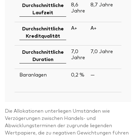
8,6
8,7
Jahre
30
Durchschnittliche
Jahre
Ju
Laufzeit
2
A+
A+
30
Durchschnittliche
Ju
Kreditqualität
2
7,0
7,0
Jahre
30
Durchschnittliche
Jahre
Ju
Duration
2
Baranlagen
0,2 %
—
30
Ju
2
Die Allokationen unterliegen Umständen wie
Verzögerungen zwischen Handels- und
Abwicklungsterminen der zugrunde liegenden
Wertpapiere, die zu negativen Gewichtungen führen