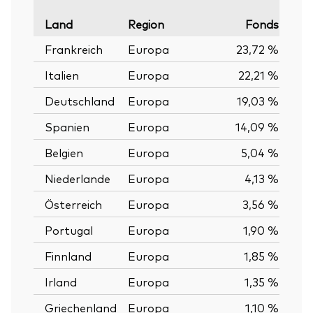
Land
Region
Fonds
Verg
Frankreich
Europa
23,72 %
Italien
Europa
22,21 %
Deutschland
Europa
19,03 %
Spanien
Europa
14,09 %
Belgien
Europa
5,04 %
Niederlande
Europa
4,13 %
Österreich
Europa
3,56 %
Portugal
Europa
1,90 %
Finnland
Europa
1,85 %
Irland
Europa
1,35 %
Griechenland
Europa
1,10 %