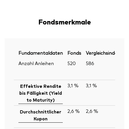
Fondsmerkmale
Fundamentaldaten
Fonds
Vergleichsindex
P
Anzahl Anleihen
520
586
30
Ju
2
3,1 %
3,1 %
30
Effektive Rendite
Ju
bis Fälligkeit (Yield
2
to Maturity)
2,6 %
2,6 %
30
Durchschnittlicher
Ju
Kupon
2