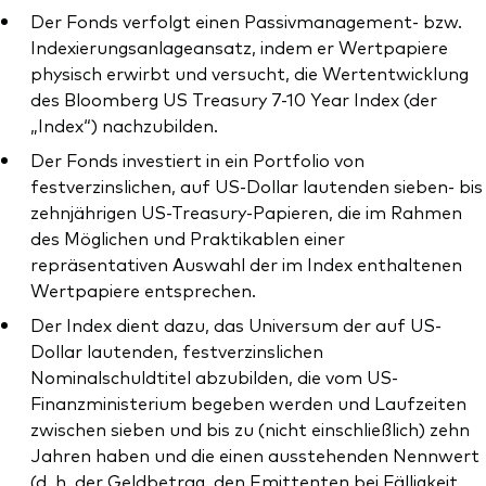
Der Fonds verfolgt einen Passivmanagement- bzw.
Indexierungsanlageansatz, indem er Wertpapiere
physisch erwirbt und versucht, die Wertentwicklung
des Bloomberg US Treasury 7-10 Year Index (der
„Index“) nachzubilden.
Ressourcen
Der Fonds investiert in ein Portfolio von
Marktvolatilität
festverzinslichen, auf US-Dollar lautenden sieben- bis
zehnjährigen US-Treasury-Papieren, die im Rahmen
Research
des Möglichen und Praktikablen einer
repräsentativen Auswahl der im Index enthaltenen
Wertpapiere entsprechen.
Anbieterliste
Der Index dient dazu, das Universum der auf US-
Dollar lautenden, festverzinslichen
Vanguard Modellportfolios
Nominalschuldtitel abzubilden, die vom US-
Vanguard Beratungsstudie
Finanzministerium begeben werden und Laufzeiten
zwischen sieben und bis zu (nicht einschließlich) zehn
Jahren haben und die einen ausstehenden Nennwert
(d. h. der Geldbetrag, den Emittenten bei Fälligkeit