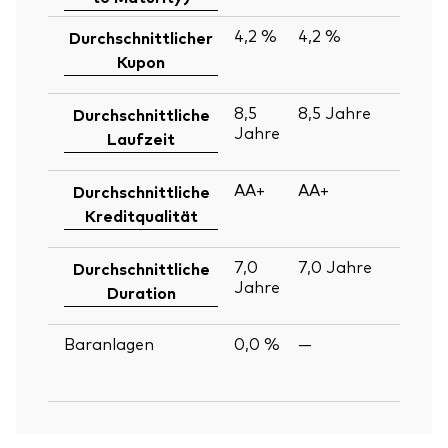
4,2 %
4,2 %
30
Durchschnittlicher
Ju
Kupon
2
8,5
8,5
Jahre
30
Durchschnittliche
Jahre
Ju
Laufzeit
2
AA+
AA+
30
Durchschnittliche
Ju
Kreditqualität
2
7,0
7,0
Jahre
30
Durchschnittliche
Jahre
Ju
Duration
2
Baranlagen
0,0 %
—
30
Ju
2