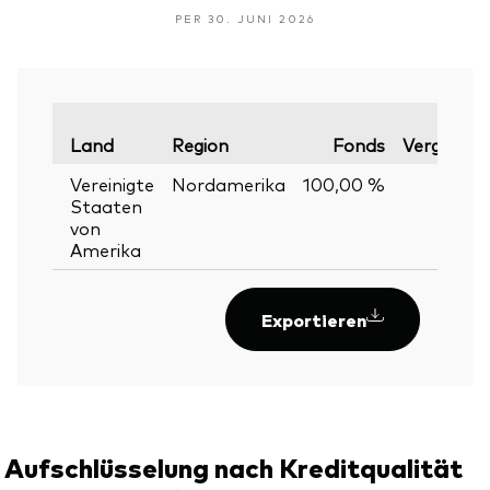
PER 30. JUNI 2026
Land
Region
Fonds
Vergleichs
Vereinigte
Nordamerika
100,00 %
Staaten
von
Amerika
Exportieren
Aufschlüsselung nach Kreditqualität