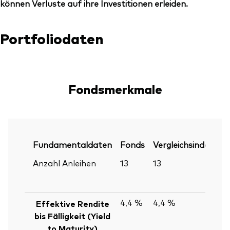
können Verluste auf ihre Investitionen erleiden.
Portfoliodaten
Fondsmerkmale
Fundamentaldaten
Fonds
Vergleichsindex
P
Anzahl Anleihen
13
13
30
Ju
2
4,4 %
4,4 %
30
Effektive Rendite
Ju
bis Fälligkeit (Yield
2
to Maturity)