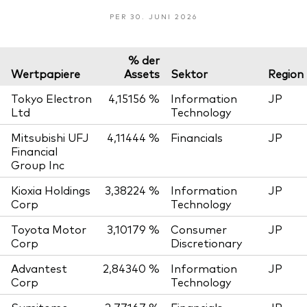
PER 30. JUNI 2026
% der
Wertpapiere
Assets
Sektor
Region
Tokyo Electron
4,15156 %
Information
JP
Ltd
Technology
Mitsubishi UFJ
4,11444 %
Financials
JP
Financial
Group Inc
Kioxia Holdings
3,38224 %
Information
JP
Corp
Technology
Toyota Motor
3,10179 %
Consumer
JP
Corp
Discretionary
Advantest
2,84340 %
Information
JP
Corp
Technology