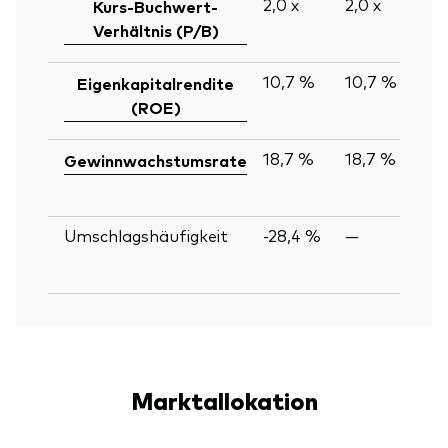
2,0
x
2,0
x
Kurs-Buchwert-
Verhältnis (P/B)
10,7 %
10,7 %
Eigenkapitalrendite
(ROE)
18,7 %
18,7 %
Gewinnwachstumsrate
Umschlagshäufigkeit
-28,4 %
—
Marktallokation