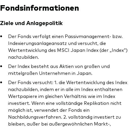
Fondsinformationen
Ziele und Anlagepolitik
Ressourcen
Der Fonds verfolgt einen Passivmanagement- bzw.
Indexierungsanlageansatz und versucht, die
Marktvolatilität
Wertentwicklung des MSCI Japan Index (der „Index“)
nachzubilden.
Research
Der Index besteht aus Aktien von großen und
mittelgroßen Unternehmen in Japan.
Der Fonds versucht: 1. die Wertentwicklung des Index
Anbieterliste
nachzubilden, indem er in alle im Index enthaltenen
Vanguard Modellportfolios
Wertpapiere im gleichen Verhältnis wie im Index
investiert. Wenn eine vollständige Replikation nicht
Vanguard Beratungsstudie
möglich ist, verwendet der Fonds ein
Nachbildungsverfahren. 2. vollständig investiert zu
bleiben, außer bei außergewöhnlichen Markt-,