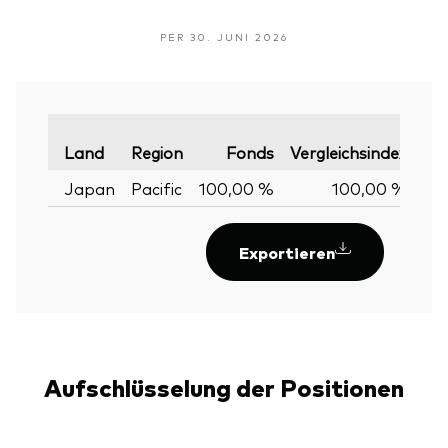
PER 30. JUNI 2026
Var
Land
Region
Fonds
Vergleichsindex
Japan
Pacific
100,00 %
100,00 %
0,
Exportieren
Aufschlüsselung der Positionen