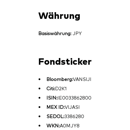
Währung
Basiswährung:
JPY
Fondsticker
Bloomberg:
VANSIJI
Citi:
D2K1
ISIN:
IE0033862800
MEX ID:
VIJASI
SEDOL:
3386280
WKN:
A0MJY8