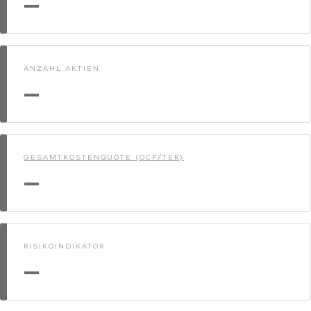
—
Benchmark-Anbieter
Ihr Wissenshub: Studien & Analysen
Fondsdokumente und Richtlinien
Vanguard Produkte kaufen
ANZAHL AKTIEN
Betrugsprävention
—
Index-Exposure-Analyse
GESAMTKOSTENQUOTE (OCF/TER)
—
Dokumente, die Vertrauen schaffen
RISIKOINDIKATOR
—