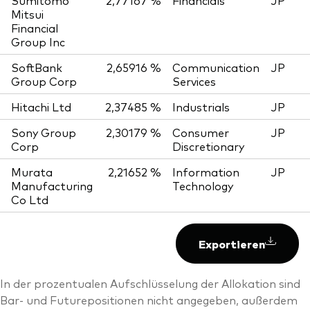
Sumitomo
2,77167 %
Financials
JP
Mitsui
Financial
Group Inc
SoftBank
2,65916 %
Communication
JP
Group Corp
Services
Hitachi Ltd
2,37485 %
Industrials
JP
Sony Group
2,30179 %
Consumer
JP
Corp
Discretionary
Murata
2,21652 %
Information
JP
Manufacturing
Technology
Co Ltd
Exportieren
In der prozentualen Aufschlüsselung der Allokation sind
Bar- und Futurepositionen nicht angegeben, außerdem