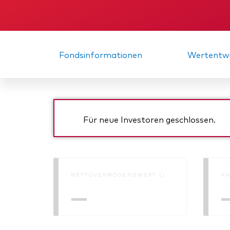
Inde
Anbi
Marktvolatilität
Life
Vang
Research
Mode
Vang
Fondsinformationen
Wertentwi
Mult
Mon
Für neue Investoren geschlossen.
NETTOVERMÖGENSWERT ()
AN
—