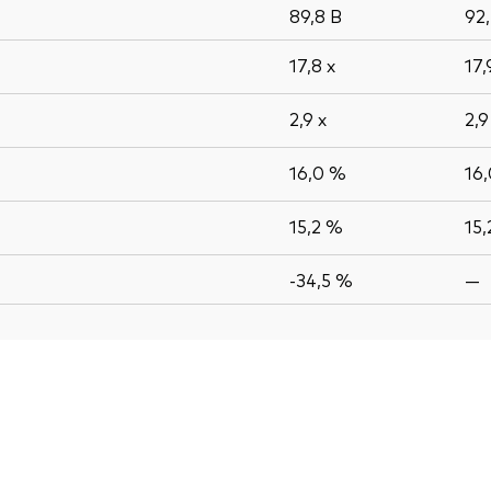
89,8
B
92
17,8
x
17
2,9
x
2,
16,0 %
16
15,2 %
15
-34,5 %
—