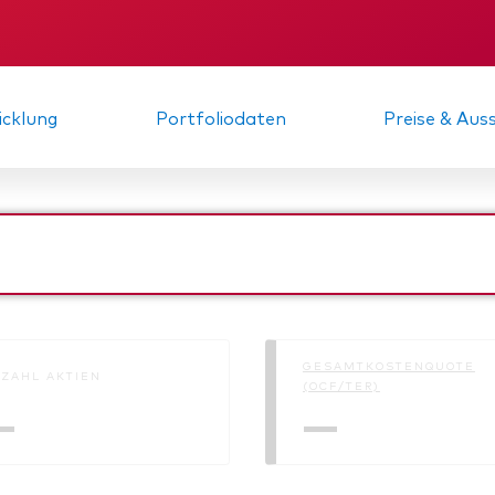
xfonds
eterliste
KID
Gründungs­urku
Strategy
uard Modellportfolios
llportfolios
uard Beratungsstudie
cklung
Portfoliodaten
Preise & Au
i-asset
ey market
GESAMTKOSTENQUOTE
ZAHL AKTIEN
(OCF/TER)
—
—