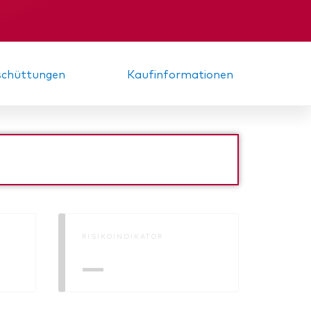
nde
Zwischenbericht
sschüttungen
Kaufinformationen
RISIKOINDIKATOR
—