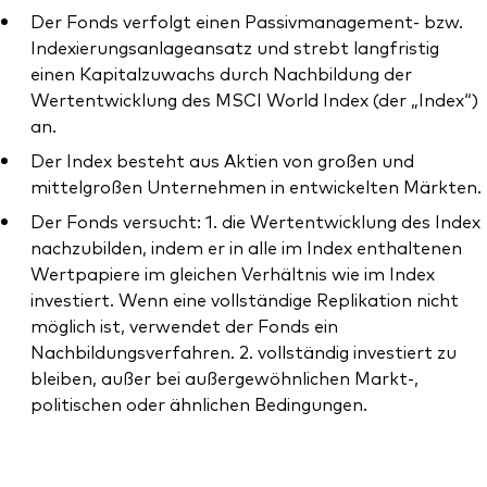
Der Fonds verfolgt einen Passivmanagement- bzw.
Indexierungsanlageansatz und strebt langfristig
einen Kapitalzuwachs durch Nachbildung der
Wertentwicklung des MSCI World Index (der „Index“)
an.
Ressourcen
Der Index besteht aus Aktien von großen und
Marktvolatilität
mittelgroßen Unternehmen in entwickelten Märkten.
Research
Der Fonds versucht: 1. die Wertentwicklung des Index
nachzubilden, indem er in alle im Index enthaltenen
Wertpapiere im gleichen Verhältnis wie im Index
investiert. Wenn eine vollständige Replikation nicht
Anbieterliste
möglich ist, verwendet der Fonds ein
Nachbildungsverfahren. 2. vollständig investiert zu
Vanguard Modellportfolios
bleiben, außer bei außergewöhnlichen Markt-,
Vanguard Beratungsstudie
politischen oder ähnlichen Bedingungen.