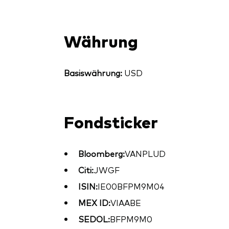
Währung
Basiswährung:
USD
Fondsticker
Bloomberg:
VANPLUD
Citi:
JWGF
ISIN:
IE00BFPM9M04
MEX ID:
VIAABE
SEDOL:
BFPM9M0