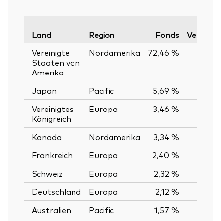
Land
Region
Fonds
Vergleic
Vereinigte
Nordamerika
72,46 %
7
Staaten von
Amerika
Japan
Pacific
5,69 %
Vereinigtes
Europa
3,46 %
Königreich
Kanada
Nordamerika
3,34 %
Frankreich
Europa
2,40 %
Schweiz
Europa
2,32 %
Deutschland
Europa
2,12 %
Australien
Pacific
1,57 %