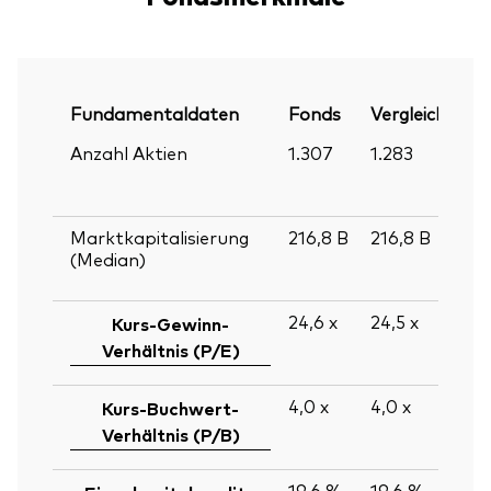
Fundamentaldaten
Fonds
Vergleichsinde
Anzahl Aktien
1.307
1.283
Marktkapitalisierung
216,8
B
216,8
B
(Median)
24,6
x
24,5
x
Kurs-Gewinn-
Verhältnis (P/E)
4,0
x
4,0
x
Kurs-Buchwert-
Verhältnis (P/B)
19,6 %
19,6 %