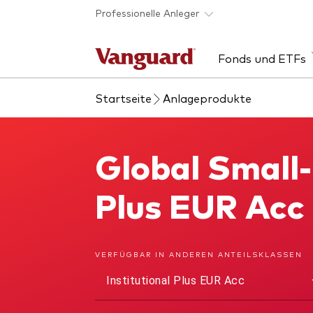
Skip to main content
Professionelle Anleger
Fonds und ETFs
Startseite
Anlageprodukte
Produkt finden
Insights
Vanguard 365 im
Über Vanguard
Erf
Eve
Säu
Kon
Überblick
uns
Direkt zur Fondsliste
Erfo
Anla
Unt
Global Small-
Global Small-Cap Index Fund
Akti
Kun
Plus EUR Ac
Akti
Fina
Anle
Inv
VERFÜGBAR IN ANDEREN ANTEILSKLASSEN
ESG 
Mar
Institutional Plus EUR Acc
ETF
Ressourcen