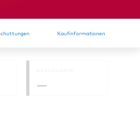
nde
Zwischenbericht
sschüttungen
Kaufinformationen
RISIKOINDIKATOR
—