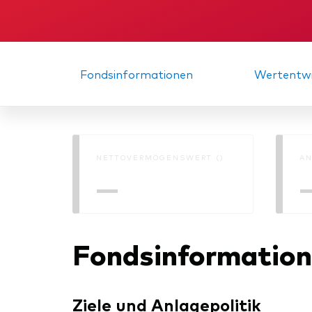
Inde
Anbi
Marktvolatilität
Life
Vang
Research
Mode
Vang
Fondsinformationen
Wertentwi
Mult
Mon
NETTOVERMÖGENSWERT ()
AN
—
Fondsinformatio
Ziele und Anlagepolitik