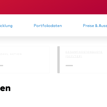
xfonds
eterliste
KID
Gründungs­urku
Strategy
uard Modellportfolios
llportfolios
uard Beratungsstudie
cklung
Portfoliodaten
Preise & Au
i-asset
ey market
GESAMTKOSTENQUOTE
ZAHL AKTIEN
(OCF/TER)
—
—
nen