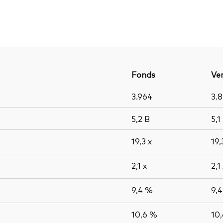
Fonds
Ver
3.964
3.
5,2
B
5,1
19,3
x
19
2,1
x
2,1
9,4 %
9,
10,6 %
10