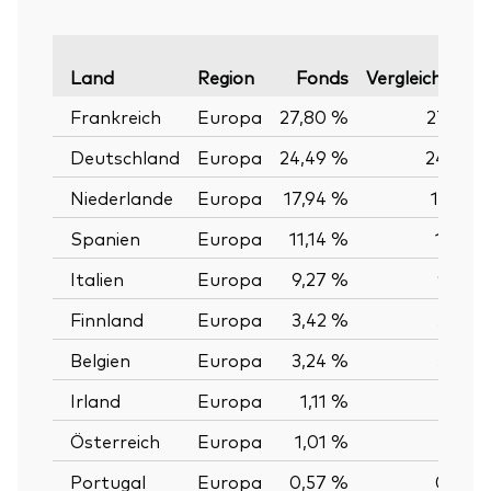
Land
Region
Fonds
Vergleichsinde
Frankreich
Europa
27,80 %
27,79 
Deutschland
Europa
24,49 %
24,49 
Niederlande
Europa
17,94 %
17,92 
Spanien
Europa
11,14 %
11,18 
Italien
Europa
9,27 %
9,27 
Finnland
Europa
3,42 %
3,42 
Belgien
Europa
3,24 %
3,24 
Irland
Europa
1,11 %
1,11 
Österreich
Europa
1,01 %
1,01 
Portugal
Europa
0,57 %
0,57 