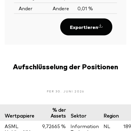
Ander
Andere
0,01 %
Exportieren
Aufschlüsselung der Positionen
PER 30. JUNI 2026
% der
Wertpapiere
Assets
Sektor
Region
ASML
9,72665 %
Information
NL
189