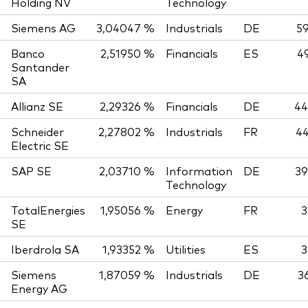
Holding NV
Technology
Siemens AG
3,04047 %
Industrials
DE
59
Banco
2,51950 %
Financials
ES
4
Santander
SA
Allianz SE
2,29326 %
Financials
DE
44
Schneider
2,27802 %
Industrials
FR
44
Electric SE
SAP SE
2,03710 %
Information
DE
39
Technology
TotalEnergies
1,95056 %
Energy
FR
3
SE
Iberdrola SA
1,93352 %
Utilities
ES
3
Siemens
1,87059 %
Industrials
DE
3
Energy AG