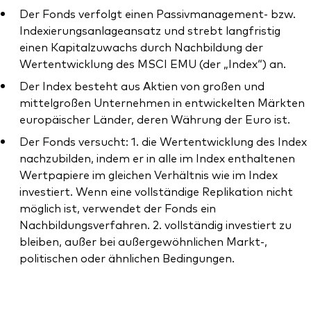
Der Fonds verfolgt einen Passivmanagement- bzw.
Indexierungsanlageansatz und strebt langfristig
einen Kapitalzuwachs durch Nachbildung der
Wertentwicklung des MSCI EMU (der „Index“) an.
Der Index besteht aus Aktien von großen und
Ressourcen
mittelgroßen Unternehmen in entwickelten Märkten
Marktvolatilität
europäischer Länder, deren Währung der Euro ist.
Research
Der Fonds versucht: 1. die Wertentwicklung des Index
nachzubilden, indem er in alle im Index enthaltenen
Wertpapiere im gleichen Verhältnis wie im Index
investiert. Wenn eine vollständige Replikation nicht
Anbieterliste
möglich ist, verwendet der Fonds ein
Nachbildungsverfahren. 2. vollständig investiert zu
Vanguard Modellportfolios
bleiben, außer bei außergewöhnlichen Markt-,
Vanguard Beratungsstudie
politischen oder ähnlichen Bedingungen.