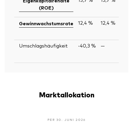
Eigenkapitalrendite
(ROE)
12,4 %
12,4 %
Gewinnwachstumsrate
Umschlagshäufigkeit
-40,3 %
—
Marktallokation
PER 30. JUNI 2026