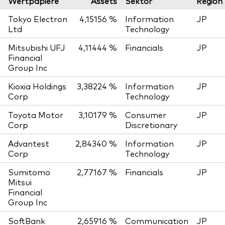
Wertpapiere
Assets
Sektor
Region
Tokyo Electron
4,15156 %
Information
JP
Ltd
Technology
Mitsubishi UFJ
4,11444 %
Financials
JP
Financial
Group Inc
Kioxia Holdings
3,38224 %
Information
JP
Corp
Technology
Toyota Motor
3,10179 %
Consumer
JP
Corp
Discretionary
Advantest
2,84340 %
Information
JP
Corp
Technology
Sumitomo
2,77167 %
Financials
JP
Mitsui
Financial
Group Inc
SoftBank
2,65916 %
Communication
JP