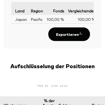
Var
Land
Region
Fonds
Vergleichsindex
Japan
Pacific
100,00 %
100,00 %
0,
Exportieren
Aufschlüsselung der Positionen
PER 30. JUNI 2026
% der