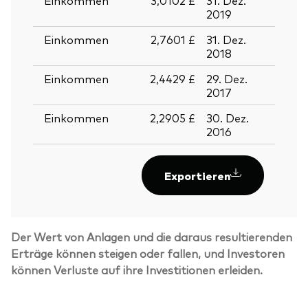
2019
2019
Einkommen
2,7601 £
31. Dez.
28. D
2018
2018
Einkommen
2,4429 £
29. Dez.
28. D
2017
2017
Einkommen
2,2905 £
30. Dez.
29. D
2016
2016
Exportieren
Der Wert von Anlagen und die daraus resultierenden
Erträge können steigen oder fallen, und Investoren
können Verluste auf ihre Investitionen erleiden.