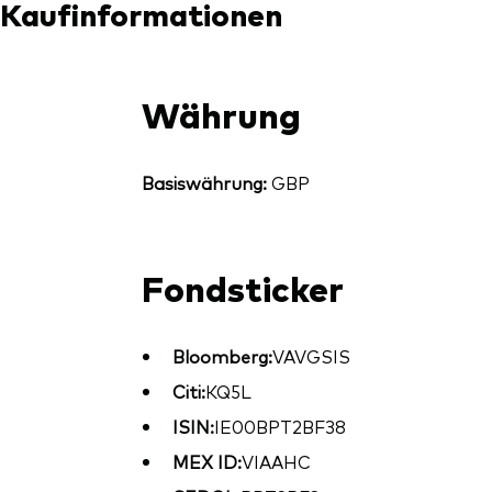
Kaufinformationen
Währung
Basiswährung:
GBP
Fondsticker
Bloomberg:
VAVGSIS
Citi:
KQ5L
ISIN:
IE00BPT2BF38
MEX ID:
VIAAHC