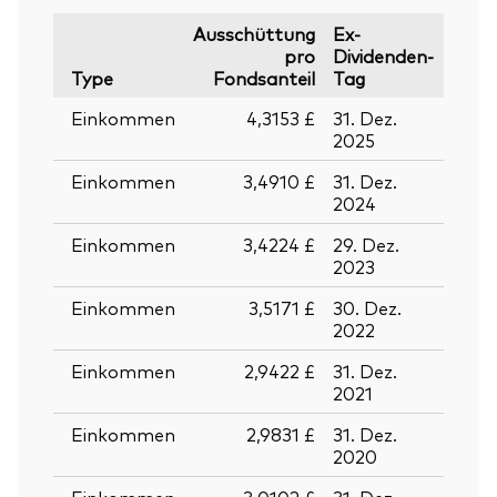
Ausschüttung
Ex-
pro
Dividenden-
Type
Fondsanteil
Tag
Stich
Einkommen
4,3153 £
31. Dez.
30. D
2025
2025
Einkommen
3,4910 £
31. Dez.
30. D
2024
2024
Einkommen
3,4224 £
29. Dez.
28. D
2023
2023
Einkommen
3,5171 £
30. Dez.
29. D
2022
2022
Einkommen
2,9422 £
31. Dez.
30. D
2021
2021
Einkommen
2,9831 £
31. Dez.
30. D
2020
2020
Einkommen
3,0102 £
31. Dez.
30. D