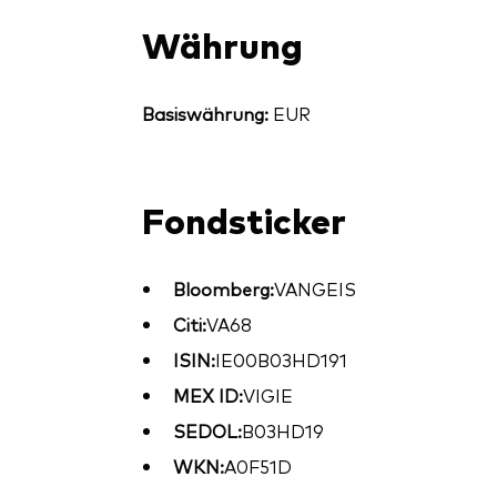
Währung
Basiswährung:
EUR
Fondsticker
Bloomberg:
VANGEIS
Citi:
VA68
ISIN:
IE00B03HD191
MEX ID:
VIGIE
SEDOL:
B03HD19
WKN:
A0F51D