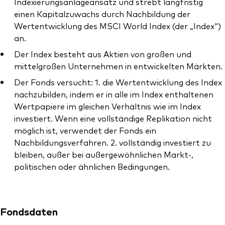
Indexierungsanlageansatz und strebt langfristig
einen Kapitalzuwachs durch Nachbildung der
Wertentwicklung des MSCI World Index (der „Index“)
an.
Der Index besteht aus Aktien von großen und
Ressourcen
mittelgroßen Unternehmen in entwickelten Märkten.
Der Fonds versucht: 1. die Wertentwicklung des Index
Marktvolatilität
nachzubilden, indem er in alle im Index enthaltenen
Research
Wertpapiere im gleichen Verhältnis wie im Index
investiert. Wenn eine vollständige Replikation nicht
möglich ist, verwendet der Fonds ein
Nachbildungsverfahren. 2. vollständig investiert zu
Anbieterliste
bleiben, außer bei außergewöhnlichen Markt-,
Vanguard Modellportfolios
politischen oder ähnlichen Bedingungen.
Vanguard Beratungsstudie
Fondsdaten