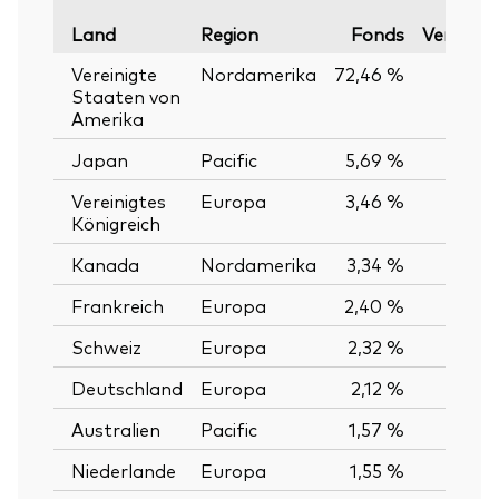
Land
Region
Fonds
Vergleic
Vereinigte
Nordamerika
72,46 %
7
Staaten von
Amerika
Japan
Pacific
5,69 %
Vereinigtes
Europa
3,46 %
Königreich
Kanada
Nordamerika
3,34 %
Frankreich
Europa
2,40 %
Schweiz
Europa
2,32 %
Deutschland
Europa
2,12 %
Australien
Pacific
1,57 %
Niederlande
Europa
1,55 %