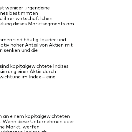
st weniger „irgendeine
eines bestimmten
ihrer wirtschaftlichen
icklung dieses Marktsegments am
hmen sind häufig liquider und
ativ hoher Anteil von Aktien mit
n senken und die
sind kapitalgewichtete Indizes
isierung einer Aktie durch
ewichtung im Index – eine
en an einem kapitalgewichteten
dex. Wenn diese Unternehmen oder
iche Markt, werfen
wichteten Indizes ab.