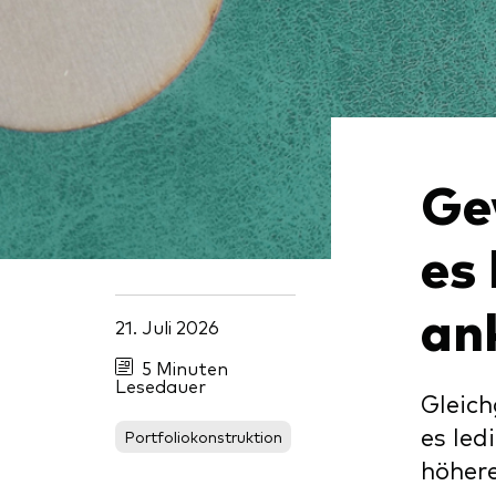
Inde
Anbi
Marktvolatilität
Life
Vang
Research
Mode
Vang
Mult
Ge
Mon
es
an
21. Juli 2026
5 Minuten
Lesedauer
Gleich
es led
Portfoliokonstruktion
höher