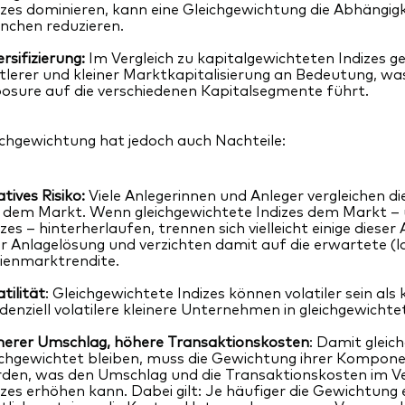
izes dominieren, kann eine Gleichgewichtung die Abhängigk
nchen reduzieren.
ersifizierung:
Im Vergleich zu kapitalgewichteten Indizes
tlerer und kleiner Marktkapitalisierung an Bedeutung, 
osure auf die verschiedenen Kapitalsegmente führt.
ichgewichtung hat jedoch auch Nachteile:
atives Risiko:
Viele Anlegerinnen und Anleger vergleichen d
 dem Markt. Wenn gleichgewichtete Indizes dem Markt –
izes – hinterherlaufen, trennen sich vielleicht einige diese
er Anlagelösung und verzichten damit auf die erwartete (lan
ienmarktrendite.
atilität
: Gleichgewichtete Indizes können volatiler sein als
denziell volatilere kleinere Unternehmen in gleichgewichte
erer Umschlag, höhere Transaktionskosten
: Damit gleic
ichgewichtet bleiben, muss die Gewichtung ihrer Kompon
den, was den Umschlag und die Transaktionskosten im Ve
izes erhöhen kann. Dabei gilt: Je häufiger die Gewichtung