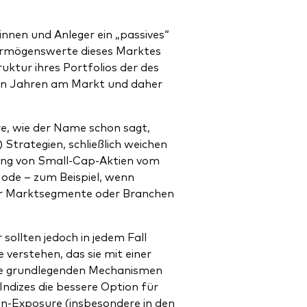
nnen und Anleger ein „passives“
Vermögenswerte dieses Marktes
ruktur ihres Portfolios der des
elen Jahren am Markt und daher
re, wie der Name schon sagt,
 Strategien, schließlich weichen
ung von Small-Cap-Aktien vom
ode – zum Beispiel, wenn
er Marktsegmente oder Branchen
sollten jedoch in jedem Fall
e verstehen, das sie mit einer
die grundlegenden Mechanismen
ndizes die bessere Option für
tien-Exposure (insbesondere in den