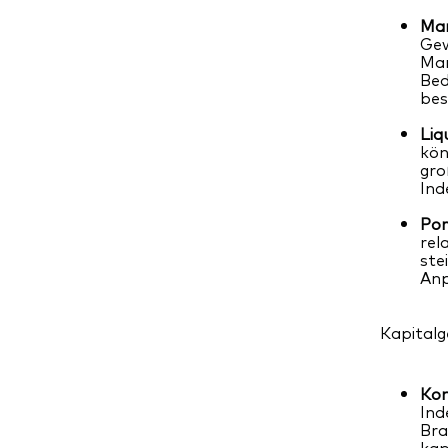
Mar
Gew
Mar
Bed
bes
Liq
kön
gro
Ind
Por
rel
ste
Anp
Kapitalg
Kon
Ind
Bra
kap