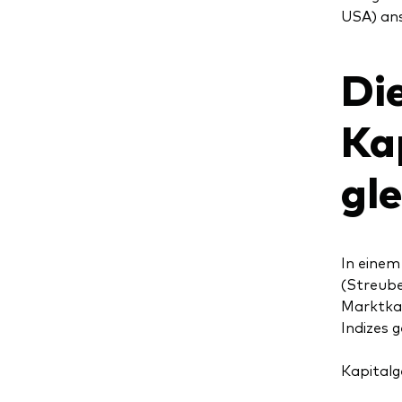
USA) an
Di
Ka
gl
In einem
(Streube
Marktkap
Indizes 
Kapitalg