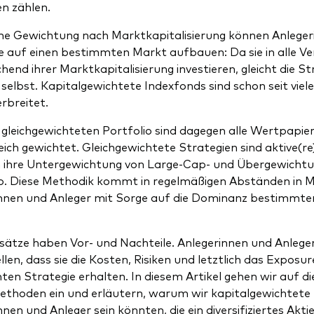
n zählen.
ne Gewichtung nach Marktkapitalisierung können Anlegeri
 auf einen bestimmten Markt aufbauen: Da sie in alle 
hend ihrer Marktkapitalisierung investieren, gleicht die St
selbst. Kapitalgewichtete Indexfonds sind schon seit vi
erbreitet.
 gleichgewichteten Portfolio sind dagegen alle Wertpapie
eich gewichtet. Gleichgewichtete Strategien sind aktive(re)
h ihre Untergewichtung von Large-Cap- und Übergewicht
. Diese Methodik kommt in regelmäßigen Abständen in M
innen und Anleger mit Sorge auf die Dominanz bestimmt
sätze haben Vor- und Nachteile. Anlegerinnen und Anleger 
llen, dass sie die Kosten, Risiken und letztlich das Exposur
en Strategie erhalten. In diesem Artikel gehen wir auf 
ethoden ein und erläutern, warum wir kapitalgewichtete I
nnen und Anleger sein könnten, die ein diversifiziertes Ak