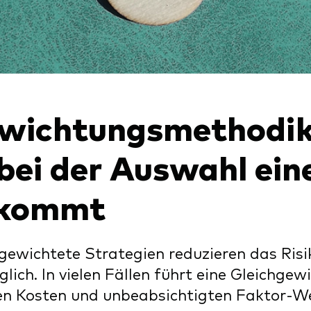
xfonds
eterliste
Strategy
uard Modellportfolios
llportfolios
uard Beratungsstudie
i-asset
wichtungsmethodik
ey market
 bei der Auswahl ein
kommt
gewichtete Strategien reduzieren das Risik
iglich. In vielen Fällen führt eine Gleichg
en Kosten und unbeabsichtigten Faktor-W