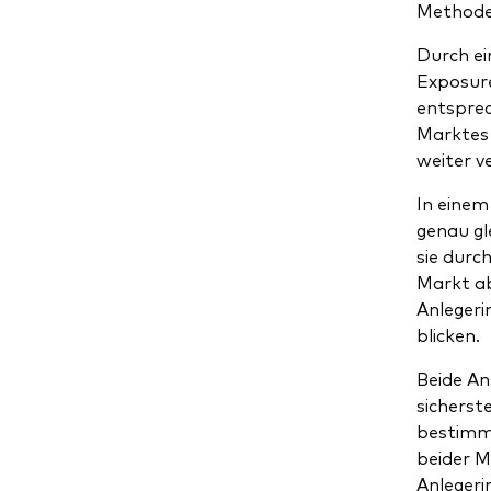
Methode
Durch ei
Exposure
entsprec
Marktes 
weiter v
In einem
genau gl
sie durc
Markt ab
Anleger
blicken.
Beide An
sicherste
bestimmt
beider M
Anlegeri