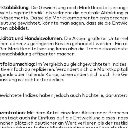
ktabbildung:
Die Gewichtung nach Marktkapitalisierung i
ichtungsmethodik“ als vielmehr die neutrale Abbildung 
ktsegments. Da sie die Marktkomponenten entsprechend 
eutung gewichtet, könnte man sagen, dass sie die Entw
ten abbildet.
uidität und Handelsvolumen
: Die Aktien größerer Unterne
nen daher zu geringeren Kosten gehandelt werden. Ein rel
ßer Marktkapitalisierung kann also die Transaktionskoste
exnachbildung effizienter machen.
tfolioumschlag:
Im Vergleich zu gleichgewichteten Indizes 
ativ einfach zu replizieren. Verändert sich die Marktkapital
igende oder fallende Kurse, so verändert sich auch ihre G
assung ist nicht erforderlich.
ewichtete Indizes haben jedoch auch Nachteile, darunter:
zentration
: Mit dem Anteil einzelner Aktien oder Branch
ex steigt auch ihr Einfluss auf die Entwicklung dieses In
nchen plötzlich deutlicher an Wert verlieren als der restl
italgewichtete Indizes Minderrenditen gegenüber gleichge