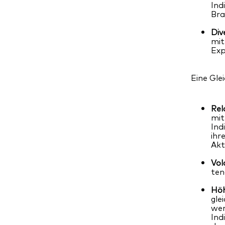
Ind
Bra
Div
mit
Exp
Eine Gle
Rel
mit
Ind
ihr
Akt
Vol
ten
Höh
gle
wer
Ind