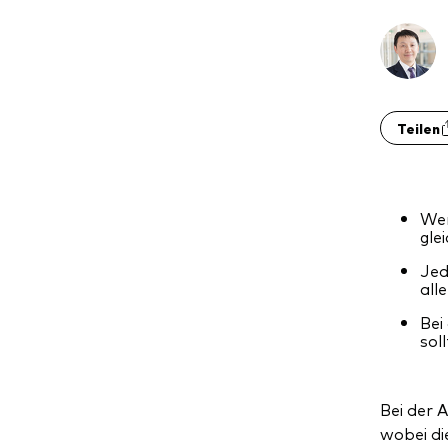
Teilen
Wer
gle
Jed
all
Bei
sol
Bei der 
wobei di