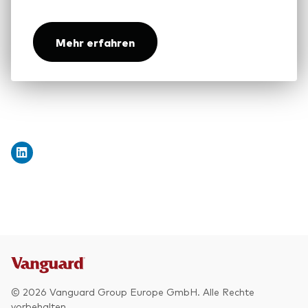
Mehr erfahren
Ressourcen
Marktvolatilität
Research
Anbieterliste
Vanguard Modellportfolios
Vanguard Beratungsstudie
© 2026 Vanguard Group Europe GmbH. Alle Rechte
vorbehalten.