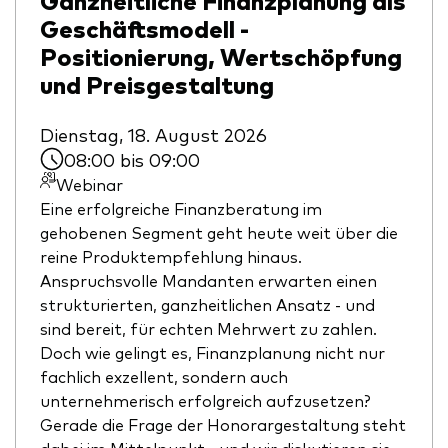
Benchmark-Anbieter
Geschäftsmodell -
Ihr Wissenshub: Studien & Analysen
Fondsdokumente und Richtlinien
Positionierung, Wertschöpfung
und Preisgestaltung
Vanguard Produkte kaufen
Betrugsprävention
Dienstag, 18. August 2026
08:00 bis 09:00
Webinar
Index-Exposure-Analyse
Eine erfolgreiche Finanzberatung im
gehobenen Segment geht heute weit über die
reine Produktempfehlung hinaus.
Anspruchsvolle Mandanten erwarten einen
Dokumente, die Vertrauen schaffen
strukturierten, ganzheitlichen Ansatz - und
sind bereit, für echten Mehrwert zu zahlen.
Doch wie gelingt es, Finanzplanung nicht nur
fachlich exzellent, sondern auch
unternehmerisch erfolgreich aufzusetzen?
Gerade die Frage der Honorargestaltung steht
dabei im Mittelpunkt - und wir diskutieren sie