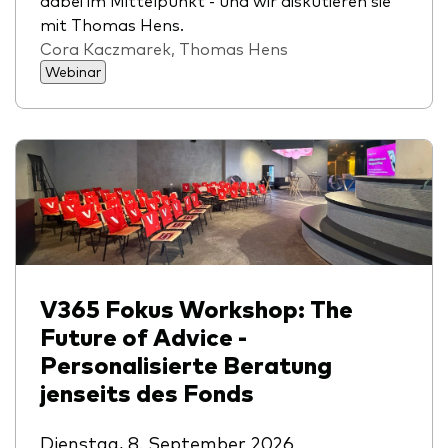
mit Thomas Hens.
Cora Kaczmarek, Thomas Hens
Webinar
Ressourcen
Marktvolatilität
Research
Anbieterliste
V365 Fokus Workshop: The
Vanguard Modellportfolios
Future of Advice -
Personalisierte Beratung
Vanguard Beratungsstudie
jenseits des Fonds
Dienstag, 8. September 2026