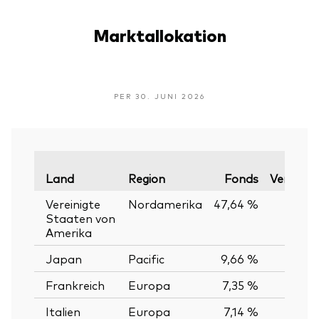
Marktallokation
PER 30. JUNI 2026
Land
Region
Fonds
Vergleic
Vereinigte
Nordamerika
47,64 %
Staaten von
Amerika
Japan
Pacific
9,66 %
Frankreich
Europa
7,35 %
Italien
Europa
7,14 %