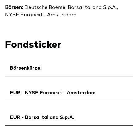
Börsen:
Deutsche Boerse, Borsa Italiana S.p.A.,
NYSE Euronext - Amsterdam
Fondsticker
Börsenkürzel
Ticker iNav Bloomberg:
IVGGFEUR
EUR - NYSE Euronext - Amsterdam
Bloomberg:
VGGF GY
Citi:
BLL2Y
Ticker iNav Bloomberg:
IVGGFEUR
Börsenticker:
VGGF
EUR - Borsa Italiana S.p.A.
Bloomberg:
VGGF NA
ISIN:
IE000B1A2798
Börsenticker:
VGGF
MEX ID:
Ticker iNav Bloomberg:
VRAACY
IVGGFEUR