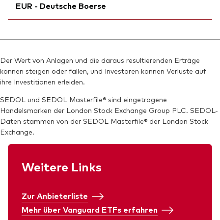
ISIN:
IE000B1A2798
EUR - Deutsche Boerse
Reuters:
Börsenticker:
VGGF.DE
VGGF
Reuters:
VGGF.AS
SEDOL:
Bloomberg:
BTCH948
VGGF IM
SEDOL:
Ticker iNav Bloomberg:
BTCH959
IVGGFEUR
WKN:
ISIN:
IE000B1A2798
A40U3W
Bloomberg:
VGGF GY
Reuters:
VGGF.MI
Der Wert von Anlagen und die daraus resultierenden Erträge
Börsenticker:
VGGF
können steigen oder fallen, und Investoren können Verluste auf
SEDOL:
BTCH937
ISIN:
IE000B1A2798
ihre Investitionen erleiden.
Reuters:
VGGF.DE
SEDOL und SEDOL Masterfile® sind eingetragene
Handelsmarken der London Stock Exchange Group PLC. SEDOL-
SEDOL:
BTCH948
Daten stammen von der SEDOL Masterfile® der London Stock
Exchange.
Weitere Links
Zur Anbieterliste
Mehr über Vanguard ETFs erfahren