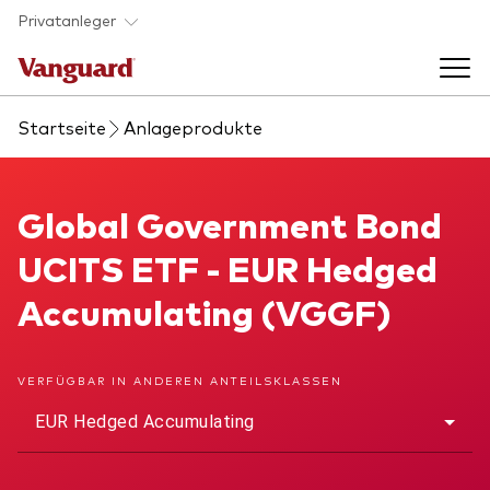
Skip to main content
Privatanleger
Startseite
Anlageprodukte
Indexfonds & ETFs
Back to main menu
Global Government Bond UCITS ETF
Global Government Bond
Wissen
UCITS ETF - EUR Hedged
Produkte handeln
Back to main menu
Veranstaltungen
Accumulating (VGGF)
Anbieterliste
Aktuelles
Produkte im Überblick
Über uns
VERFÜGBAR IN ANDEREN ANTEILSKLASSEN
Produktliste
EUR Hedged Accumulating
Back to main menu
Fondsdokumente
Jetzt investieren