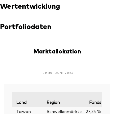
Wertentwicklung
Portfoliodaten
Marktallokation
PER 30. JUNI 2026
Land
Region
Fonds
Verg
Taiwan
Schwellenmärkte
27,34 %