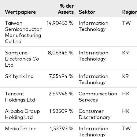
% der
Wertpapiere
Assets
Sektor
Regio
Taiwan
14,90453 %
Information
TW
Semiconductor
Technology
Manufacturing
Co Ltd
Samsung
8,06346 %
Information
KR
Electronics Co
Technology
Ltd
SK hynix Inc
7,55494 %
Information
KR
Technology
Tencent
2,69945 %
Communication
HK
Holdings Ltd
Services
Alibaba Group
1,58509 %
Consumer
HK
Holding Ltd
Discretionary
MediaTek Inc
1,53793 %
Information
TW
Technology