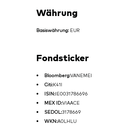
Währung
Basiswährung:
EUR
Fondsticker
Bloomberg:
VANEMEI
Citi:
K41I
ISIN:
IE0031786696
MEX ID:
VIAACE
SEDOL:
3178669
WKN:
A0LHLU