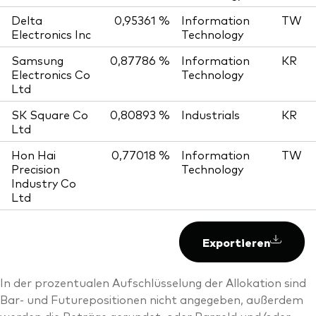
Delta
0,95361 %
Information
TW
Electronics Inc
Technology
Samsung
0,87786 %
Information
KR
Electronics Co
Technology
Ltd
SK Square Co
0,80893 %
Industrials
KR
Ltd
Hon Hai
0,77018 %
Information
TW
Precision
Technology
Industry Co
Ltd
Exportieren
In der prozentualen Aufschlüsselung der Allokation sind
Bar- und Futurepositionen nicht angegeben, außerdem
werden die Beträge gerundet, oder Bargeld und/oder