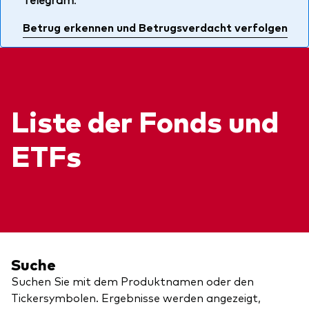
Über uns
Unser Angebot
Betrug erkennen und Betrugsverdacht verfolgen
Unsere Mission
ETFs
Sicherheit
Indexfonds
Kontakt
Aktien
Ratgeber
Liste der Fonds und
Anleihen
ETF-Wissen
ETFs
Multi-Asset
Unsere Anlageprinzipien
Im Fokus
Welt-ETFs
Länder-ETFs
Suche
LifeStrategy
Suchen Sie mit dem Produktnamen oder den
Tickersymbolen. Ergebnisse werden angezeigt,