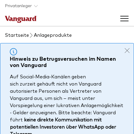
Skip to main content
Privatanleger
Startseite
Anlageprodukte
Indexfonds & ETFs
Back to main menu
Hinweis zu Betrugsversuchen im Namen
Wissen
von Vanguard
Produkte handeln
Auf Social-Media-Kanälen geben
Back to main menu
Veranstaltungen
sich zurzeit gehäuft nicht von Vanguard
Anbieterliste
autorisierte Personen als Vertreter von
Aktuelles
Vanguard aus, um sich – meist unter
Produkte im Überblick
Über uns
Vorspiegelung einer lukrativen Anlagemöglichkeit
Produktliste
- Gelder anzueignen. Bitte beachte: Vanguard
führt
keine direkte Kommunikation mit
Back to main menu
Fondsdokumente
potentiellen Investoren über WhatsApp oder
Jetzt investieren
Telegram
.