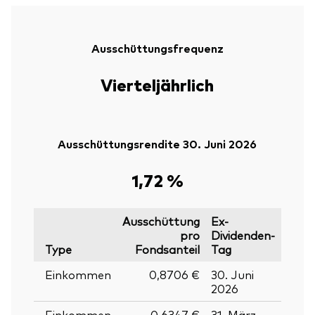
Ausschüttungsfrequenz
Vierteljährlich
Ausschüttungsrendite 30. Juni 2026
1,72 %
Ausschüttung
Ex-
pro
Dividenden-
Type
Fondsanteil
Tag
Stich
Einkommen
0,8706 €
30. Juni
29. J
2026
2026
Einkommen
0,6347 €
31. März
30.