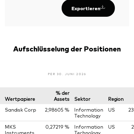
Exportieren
Aufschlüsselung der Positionen
PER 30. JUNI 2026
% der
Wertpapiere
Assets
Sektor
Region
Sandisk Corp
2,98605 %
Information
US
23
Technology
MKS
0,27219 %
Information
US
2
Instruments
Technology