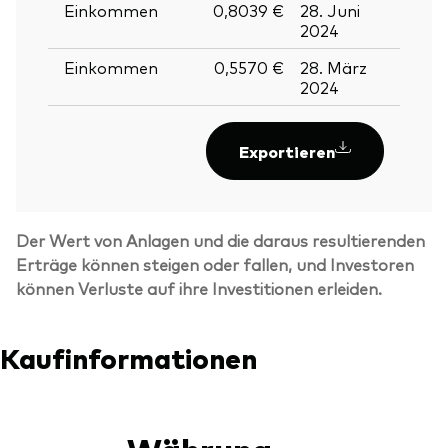
Einkommen
0,8039 €
28. Juni
27. J
2024
2024
Einkommen
0,5570 €
28. März
27. M
2024
2024
Exportieren
Der Wert von Anlagen und die daraus resultierenden
Erträge können steigen oder fallen, und Investoren
können Verluste auf ihre Investitionen erleiden.
Kaufinformationen
Währung