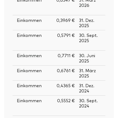
2026
März
2026
Einkommen
0,3969 €
31. Dez.
30. D
2025
2025
Einkommen
0,5791 €
30. Sept.
29.
2025
Sept
2025
Einkommen
0,7711 €
30. Juni
27. J
2025
2025
Einkommen
0,6761 €
31. März
28. M
2025
2025
Einkommen
0,4365 €
31. Dez.
30. D
2024
2024
Einkommen
0,5552 €
30. Sept.
27.
2024
Sept
2024