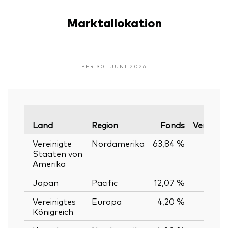
Marktallokation
PER 30. JUNI 2026
Land
Region
Fonds
Vergleic
Vereinigte
Nordamerika
63,84 %
6
Staaten von
Amerika
Japan
Pacific
12,07 %
1
Vereinigtes
Europa
4,20 %
Königreich