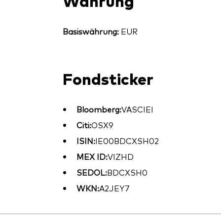
Basiswährung:
EUR
Fondsticker
Bloomberg:
VASCIEI
Citi:
OSX9
ISIN:
IE00BDCXSH02
MEX ID:
VIZHD
SEDOL:
BDCXSH0
WKN:
A2JEY7