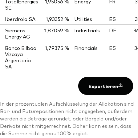
TotalEnergies
1,95056 %
Energy
FR
3
SE
Iberdrola SA
1,93352 %
Utilities
ES
3
Siemens
1,87059 %
Industrials
DE
3
Energy AG
Banco Bilbao
1,79375 %
Financials
ES
3
Vizcaya
Argentaria
SA
Exportieren
In der prozentualen Aufschlüsselung der Allokation sind
Bar- und Futurepositionen nicht angegeben, außerdem
werden die Beträge gerundet, oder Bargeld und/oder
Derivate nicht mitgerrechnet. Daher kann es sein, dass
die Summe nicht genau 100% ergibt.