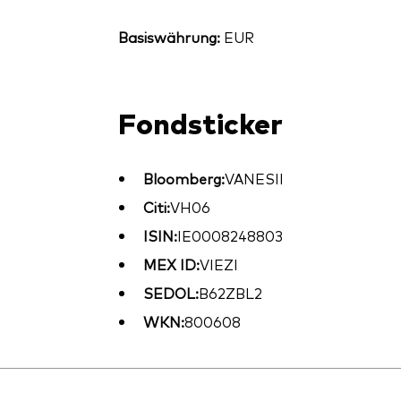
Basiswährung:
EUR
Fondsticker
Bloomberg:
VANESII
Citi:
VH06
ISIN:
IE0008248803
MEX ID:
VIEZI
SEDOL:
B62ZBL2
WKN:
800608