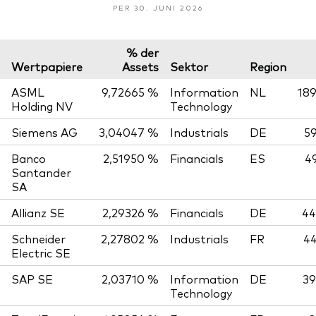
PER 30. JUNI 2026
% der
Wertpapiere
Assets
Sektor
Region
ASML
9,72665 %
Information
NL
189
Holding NV
Technology
Siemens AG
3,04047 %
Industrials
DE
59
Banco
2,51950 %
Financials
ES
4
Santander
SA
Allianz SE
2,29326 %
Financials
DE
44
Schneider
2,27802 %
Industrials
FR
44
Electric SE
SAP SE
2,03710 %
Information
DE
39
Technology