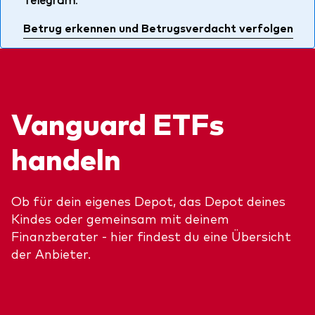
Über uns
Unser Angebot
Betrug erkennen und Betrugsverdacht verfolgen
Unsere Mission
ETFs
Sicherheit
Indexfonds
Kontakt
Aktien
Ratgeber
Vanguard ETFs
Anleihen
ETF-Wissen
handeln
Multi-Asset
Unsere Anlageprinzipien
Im Fokus
Ob für dein eigenes Depot, das Depot deines
Kindes oder gemeinsam mit deinem
Welt-ETFs
Finanzberater - hier findest du eine Übersicht
der Anbieter.
Länder-ETFs
LifeStrategy