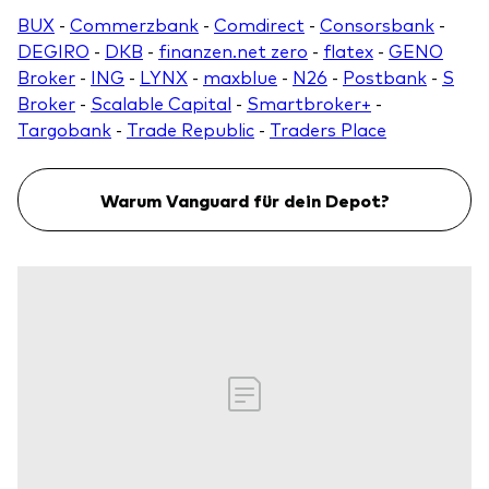
BUX
-
Commerzbank
-
Comdirect
-
Consorsbank
-
DEGIRO
-
DKB
-
finanzen.net zero
-
flatex
-
GENO
Broker
-
ING
-
LYNX
-
maxblue
-
N26
-
Postbank
-
S
Broker
-
Scalable Capital
-
Smartbroker+
-
Targobank
-
Trade Republic
-
Traders Place
Warum Vanguard für dein Depot?