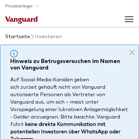
Skip to main content
Privatanleger
Startseite
Investieren
Indexfonds & ETFs
Back to main menu
Hinweis zu Betrugsversuchen im Namen
Wissen
von Vanguard
Produkte handeln
Auf Social-Media-Kanälen geben
Back to main menu
Veranstaltungen
sich zurzeit gehäuft nicht von Vanguard
Anbieterliste
autorisierte Personen als Vertreter von
Aktuelles
Vanguard aus, um sich – meist unter
Produkte im Überblick
Über uns
Vorspiegelung einer lukrativen Anlagemöglichkeit
Produktliste
- Gelder anzueignen. Bitte beachte: Vanguard
führt
keine direkte Kommunikation mit
Back to main menu
Fondsdokumente
potentiellen Investoren über WhatsApp oder
Jetzt investieren
Telegram
.