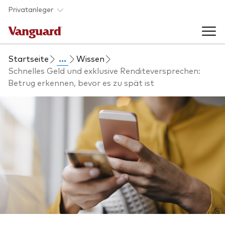
Skip to main content
Privatanleger
Startseite
...
Wissen
Indexfonds & ETFs
Schnelles Geld und exklusive Renditeversprechen:
Betrug erkennen, bevor es zu spät ist
Back to main menu
Wissen
Produkte handeln
Back to main menu
Veranstaltungen
Anbieterliste
Aktuelles
Produkte im Überblick
Über uns
Produktliste
Back to main menu
Fondsdokumente
Jetzt investieren