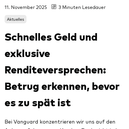
Über uns
Unser Angebot
11. November 2025
3 Minuten Lesedauer
Unsere Mission
ETFs
Aktuelles
Sicherheit
Indexfonds
Schnelles Geld und
Kontakt
Aktien
Ratgeber
exklusive
Anleihen
ETF-Wissen
Multi-Asset
Unsere Anlageprinzipien
Renditeversprechen:
Im Fokus
Betrug erkennen, bevor
Welt-ETFs
es zu spät ist
Länder-ETFs
LifeStrategy
Bei Vanguard konzentrieren wir uns auf den