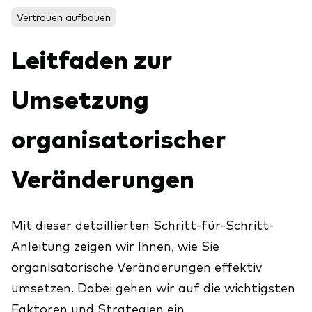
Aktien
Über Vanguard
Vertrauen aufbauen
Aktive Fonds
Leitfaden zur
Anleihen
ESG / SRI
Umsetzung
Events
ETFs
organisatorischer
Indexfonds
Säulen
LifeStrategy
Veränderungen
Erfolgreiche Unternehmensführung
Modellportfolios
Kontakt
Kundenbeziehungen
Multi-asset
Mit dieser detaillierten Schritt-für-Schritt-
Financial Planning
Money market
Anleitung zeigen wir Ihnen, wie Sie
Investment Know how
organisatorische Veränderungen effektiv
Marktkommentare
umsetzen. Dabei gehen wir auf die wichtigsten
Marktausblick 2026
Investieren mit uns
Faktoren und Strategien ein.