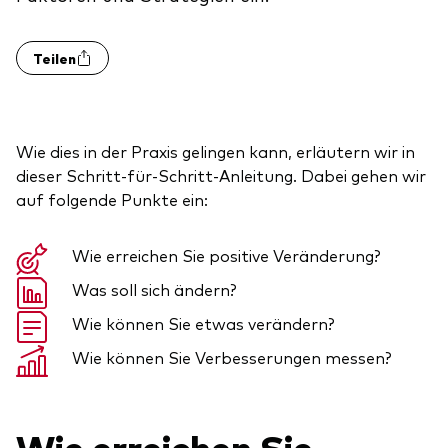
Benchmark-Anbieter
Ihr Wissenshub: Studien & Analysen
Fondsdokumente und Richtlinien
Teilen
Vanguard Produkte kaufen
Betrugsprävention
Wie dies in der Praxis gelingen kann, erläutern wir in
dieser Schritt-für-Schritt-Anleitung. Dabei gehen wir
Index-Exposure-Analyse
auf folgende Punkte ein:
Wie erreichen Sie positive Veränderung?
Was soll sich ändern?
Dokumente, die Vertrauen schaffen
Wie können Sie etwas verändern?
Wie können Sie Verbesserungen messen?
Wie erreichen Sie