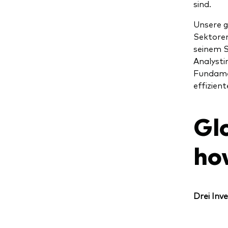
sind.
Unsere g
Sektoren
seinem 
Analysti
Fundame
effizien
Gl
ho
Drei Inv