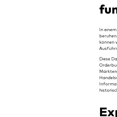
fu
In einem
beruhen
können w
Ausführu
Diese Da
Orderbuc
Märkten.
Handelsv
Informat
historis
Exp