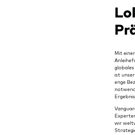
Lo
Pr
Mit eine
Anleihe
globales
ist unse
enge Bez
notwendi
Ergebnis
Vangua
Experten
wir welt
Strategi