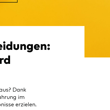
eidungen:
rd
 aus? Dank
ahrung im
isse erzielen.