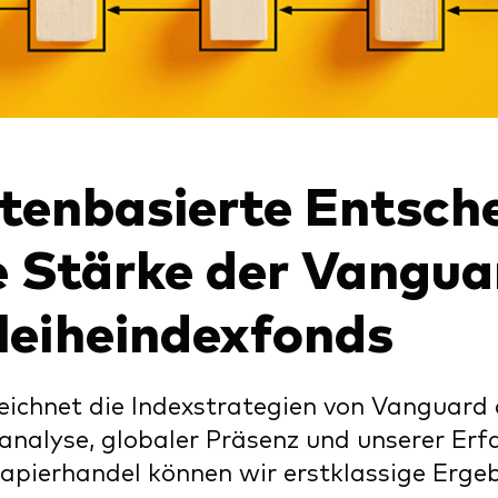
xfonds
eterliste
Strategy
uard Modellportfolios
llportfolios
uard Beratungsstudie
i-asset
tenbasierte Entsch
ey market
e Stärke der Vangua
leiheindexfonds
ichnet die Indexstrategien von Vanguard
nalyse, globaler Präsenz und unserer Erf
pierhandel können wir erstklassige Ergebn