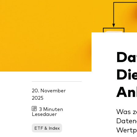
Inde
Anbi
Marktvolatilität
Life
Vang
Research
Mode
Vang
Mult
Da
Mon
Di
An
20. November
2025
3 Minuten
Was ze
Lesedauer
Datena
ETF & Index
Wertpa