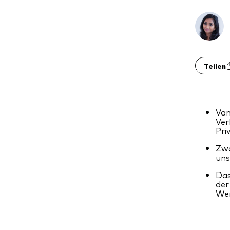
Teilen
Van
Ver
Pri
Zwa
uns
Das
der
Wer