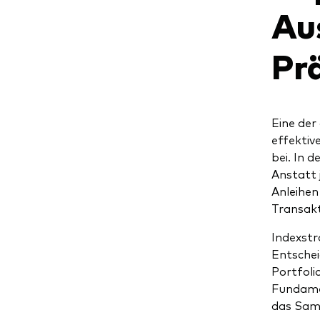
Au
Pr
Eine der
effektiv
bei. In 
Anstatt 
Anleihen
Transakt
Indexstr
Entschei
Portfoli
Fundamen
das Samp