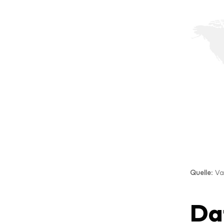
Quelle
: V
Da