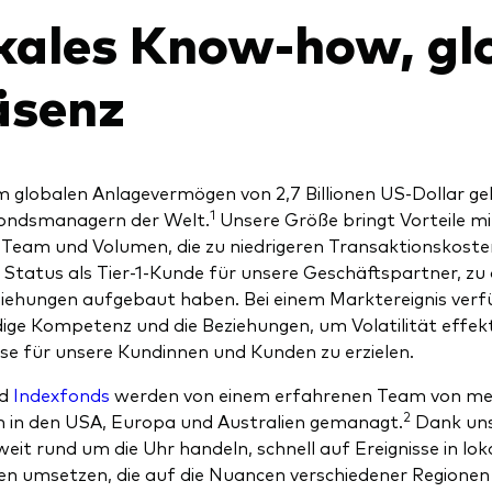
kales Know-how, gl
äsenz
m globalen Anlagevermögen von 2,7 Billionen US-Dollar g
1
fondsmanagern der Welt.
Unsere Größe bringt Vorteile mit
 Team und Volumen, die zu niedrigeren Transaktionskoste
r Status als Tier-1-Kunde für unsere Geschäftspartner, zu
iehungen aufgebaut haben. Bei einem Marktereignis verfü
ge Kompetenz und die Beziehungen, um Volatilität effekti
se für unsere Kundinnen und Kunden zu erzielen.
rd
Indexfonds
werden von einem erfahrenen Team von meh
2
 in den USA, Europa und Australien gemanagt.
Dank uns
weit rund um die Uhr handeln, schnell auf Ereignisse in l
en umsetzen, die auf die Nuancen verschiedener Regione