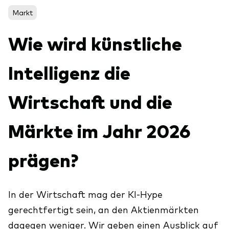
Aktien
Über Vanguard
Markt
Aktive Fonds
Wie wird künstliche
Anleihen
ESG / SRI
Intelligenz die
Events
ETFs
Wirtschaft und die
Indexfonds
Säulen
LifeStrategy
Märkte im Jahr 2026
Erfolgreiche Unternehmensführung
Modellportfolios
Kontakt
Kundenbeziehungen
prägen?
Multi-asset
Financial Planning
Money market
Investment Know how
In der Wirtschaft mag der KI-Hype
gerechtfertigt sein, an den Aktienmärkten
Marktkommentare
Marktausblick 2026
Investieren mit uns
dagegen weniger. Wir geben einen Ausblick auf