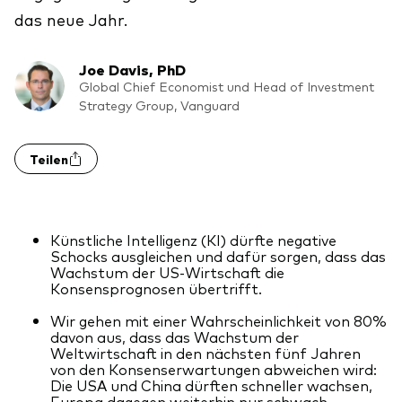
Benchmark-Anbieter
das neue Jahr.
Ihr Wissenshub: Studien & Analysen
Fondsdokumente und Richtlinien
Joe Davis, PhD
Vanguard Produkte kaufen
Global Chief Economist und Head of Investment
Betrugsprävention
Strategy Group, Vanguard
Teilen
Index-Exposure-Analyse
Künstliche Intelligenz (KI) dürfte negative
Schocks ausgleichen und dafür sorgen, dass das
Dokumente, die Vertrauen schaffen
Wachstum der US-Wirtschaft die
Konsensprognosen übertrifft.
Wir gehen mit einer Wahrscheinlichkeit von 80%
davon aus, dass das Wachstum der
Weltwirtschaft in den nächsten fünf Jahren
von den Konsenserwartungen abweichen wird:
Die USA und China dürften schneller wachsen,
Europa dagegen weiterhin nur schwach.