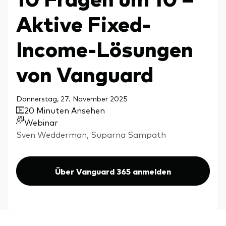
Aktien
Über Vanguard
Aktive Fixed-
Aktive Fonds
Income-Lösungen
Anleihen
ESG / SRI
von Vanguard
Events
ETFs
Donnerstag, 27. November 2025
Indexfonds
20 Minuten Ansehen
Säulen
LifeStrategy
Webinar
Erfolgreiche Unternehmensführung
Sven Wedderman, Suparna Sampath
Modellportfolios
Kontakt
Kundenbeziehungen
Multi-asset
Financial Planning
Über Vanguard 365 anmelden
Money market
Investment Know how
Marktkommentare
Marktausblick 2026
Investieren mit uns