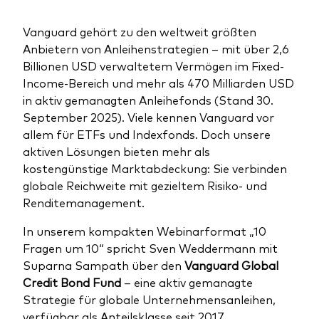
Benchmark-Anbieter
Ihr Wissenshub: Studien & Analysen
Vanguard gehört zu den weltweit größten
Fondsdokumente und Richtlinien
Anbietern von Anleihenstrategien – mit über 2,6
Vanguard Produkte kaufen
Billionen USD verwaltetem Vermögen im Fixed-
Income-Bereich und mehr als 470 Milliarden USD
Betrugsprävention
in aktiv gemanagten Anleihefonds (Stand 30.
September 2025). Viele kennen Vanguard vor
allem für ETFs und Indexfonds. Doch unsere
Index-Exposure-Analyse
aktiven Lösungen bieten mehr als
kostengünstige Marktabdeckung: Sie verbinden
globale Reichweite mit gezieltem Risiko- und
Renditemanagement.
Dokumente, die Vertrauen schaffen
In unserem kompakten Webinarformat „10
Fragen um 10“ spricht Sven Weddermann mit
Suparna Sampath über den
Vanguard Global
Credit Bond Fund
– eine aktiv gemanagte
Strategie für globale Unternehmensanleihen,
verfügbar als Anteilsklasse seit 2017.