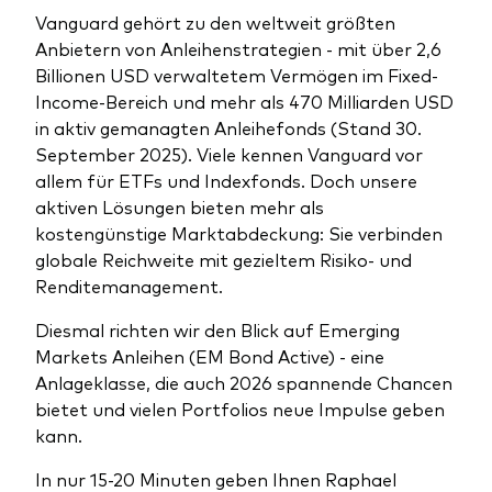
Benchmark-Anbieter
Vanguard gehört zu den weltweit größten
Ihr Wissenshub: Studien & Analysen
Anbietern von Anleihenstrategien - mit über 2,6
Fondsdokumente und Richtlinien
Billionen USD verwaltetem Vermögen im Fixed-
Vanguard Produkte kaufen
Income-Bereich und mehr als 470 Milliarden USD
in aktiv gemanagten Anleihefonds (Stand 30.
Betrugsprävention
September 2025). Viele kennen Vanguard vor
allem für ETFs und Indexfonds. Doch unsere
aktiven Lösungen bieten mehr als
Index-Exposure-Analyse
kostengünstige Marktabdeckung: Sie verbinden
globale Reichweite mit gezieltem Risiko- und
Renditemanagement.
Diesmal richten wir den Blick auf Emerging
Dokumente, die Vertrauen schaffen
Markets Anleihen (EM Bond Active) - eine
Anlageklasse, die auch 2026 spannende Chancen
bietet und vielen Portfolios neue Impulse geben
kann.
In nur 15-20 Minuten geben Ihnen Raphael