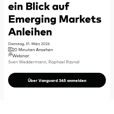
ein Blick auf
Aktien
Über Vanguard
Aktive Fonds
Emerging Markets
Anleihen
Anleihen
ESG / SRI
Events
ETFs
Dienstag, 31. März 2026
20 Minuten Ansehen
Indexfonds
Webinar
Säulen
LifeStrategy
Sven Weddermann, Raphael Raynal
Erfolgreiche Unternehmensführung
Modellportfolios
Kontakt
Kundenbeziehungen
Multi-asset
Über Vanguard 365 anmelden
Financial Planning
Money market
Investment Know how
Marktkommentare
Marktausblick 2026
Investieren mit uns