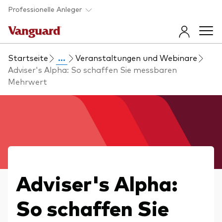
Skip to main content
Professionelle Anleger
Startseite
...
Veranstaltungen und Webinare
Fonds und ETFs
Adviser's Alpha: So schaffen Sie messbaren
Mehrwert
Back to main menu
Insights und Events
Produkt finden
Back to main menu
Beraterunterstützung
Direkt zur Fondsliste
Insights
Back to main menu
Über uns
Adviser's Alpha:
Erfahren Sie mehr über unsere
Anlageprodukte
Vanguard 365 im Überblick
So schaffen Sie
Back to main menu
Anlageprodukte im Überblick