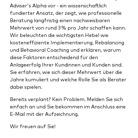
Benchmark-Anbieter
Adviser's Alpha vor - ein wissenschaftlich
Ihr Wissenshub: Studien & Analysen
fundierter Ansatz, der zeigt, wie professionelle
Fondsdokumente und Richtlinien
Beratung langfristig einen nachweisbaren
Vanguard Produkte kaufen
Mehrwert von rund 3 % pro Jahr schaffen kann.
Wir beleuchten die wichtigsten Hebel wie
Betrugsprävention
kosteneffiziente Implementierung, Rebalancing
und Behavioral Coaching und erklären, warum
diese Faktoren entscheidend für den
Index-Exposure-Analyse
Anlageerfolg Ihrer Kundinnen und Kunden sind.
Sie erfahren, wie sich dieser Mehrwert über die
Jahre kumuliert und welche Rolle Sie als Berater
dabei spielen.
Dokumente, die Vertrauen schaffen
Bereits verplant? Kein Problem. Melden Sie sich
einfach an und Sie bekommen im Anschluss eine
E-Mail mit der Aufzeichnung.
Wir freuen auf Sie!