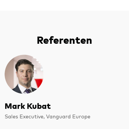
Referenten
Ressourcen
Marktvolatilität
Research
Anbieterliste
Vanguard Modellportfolios
Mark Kubat
Vanguard Beratungsstudie
Sales Executive, Vanguard Europe