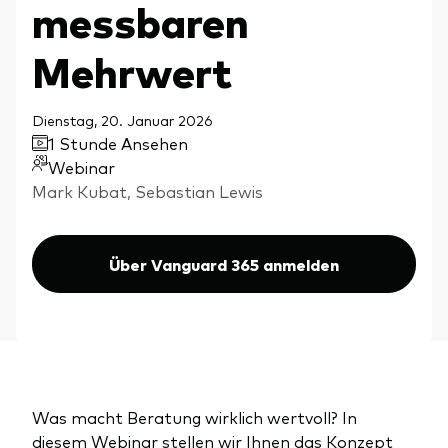
messbaren
Aktien
Über Vanguard
Aktive Fonds
Mehrwert
Anleihen
ESG / SRI
Dienstag, 20. Januar 2026
1 Stunde Ansehen
Events
ETFs
Webinar
Mark Kubat, Sebastian Lewis
Indexfonds
Säulen
LifeStrategy
Erfolgreiche Unternehmensführung
Über Vanguard 365 anmelden
Modellportfolios
Kontakt
Kundenbeziehungen
Multi-asset
Financial Planning
Money market
Investment Know how
Marktkommentare
Was macht Beratung wirklich wertvoll? In
Marktausblick 2026
Investieren mit uns
diesem Webinar stellen wir Ihnen das Konzept